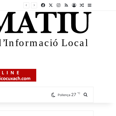
Facebook
X
Instagram
RSS
Iniciar sessió
Article aleatori
Sidebar
℃
27
Cercar
Pollença