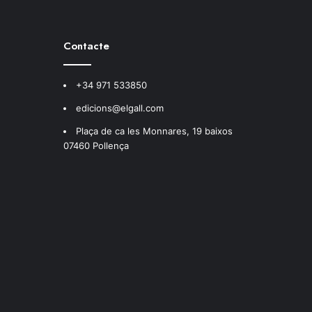
Contacte
+34 971 533850
edicions@elgall.com
Plaça de ca les Monnares, 19 baixos
07460 Pollença