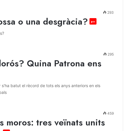
293
ossa o una desgràcia?
p+
s?
295
calorós? Quina Patrona ens
ha batut el rècord de tots els anys anteriors en els
bals
459
s moros: tres veïnats units