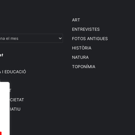
ART
ENTREVISTES
FOTOS ANTIGUES
HISTÒRIA
at
NATURA
TOPONÍMIA
 I EDUCACIÓ
S
BIENT
 I SOCIETAT
SSOCIATIU
SOS