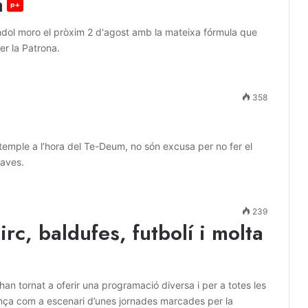
a
p+
bàndol moro el pròxim 2 d'agost amb la mateixa fórmula que
per la Patrona.
358
l temple a l’hora del Te-Deum, no són excusa per no fer el
naves.
239
rc, baldufes, futbolí i molta
han tornat a oferir una programació diversa i per a totes les
lença com a escenari d’unes jornades marcades per la