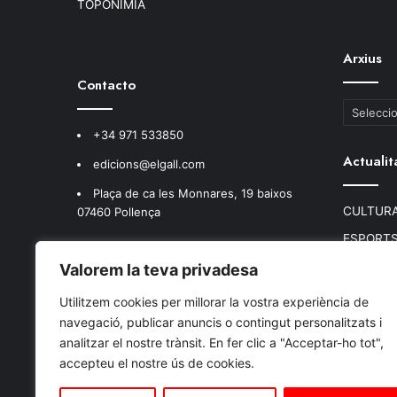
TOPONÍMIA
Arxius
Contacto
Arxius
+34 971 533850
Actualit
edicions@elgall.com
Plaça de ca les Monnares, 19 baixos
CULTURA
07460 Pollença
ESPORT
MEDI AM
Valorem la teva privadesa
POLÍTICA
Utilitzem cookies per millorar la vostra experiència de
TEIXIT A
navegació, publicar anuncis o contingut personalitzats i
analitzar el nostre trànsit. En fer clic a "Acceptar-ho tot",
SUCCES
accepteu el nostre ús de cookies.
SALUT