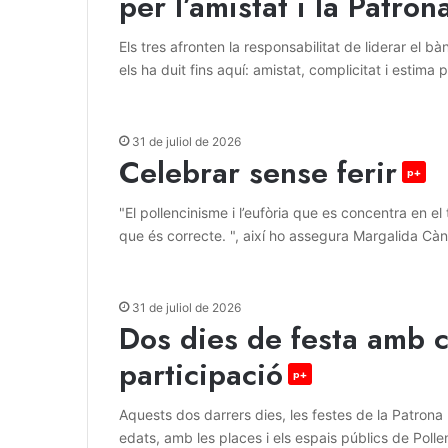
per l’amistat i la Patron
Els tres afronten la responsabilitat de liderar el 
els ha duit fins aquí: amistat, complicitat i estima 
31 de juliol de 2026
Celebrar sense ferir
p+
"El pollencinisme i l’eufòria que es concentra en e
que és correcte. ", així ho assegura Margalida Cà
31 de juliol de 2026
Dos dies de festa amb ci
participació
p+
Aquests dos darrers dies, les festes de la Patrona 
edats, amb les places i els espais públics de Pol