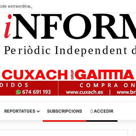
ode extraordinari de caça de coloms i tudons per evitar danys al camp
REPORTATGES
SUBSCRIPCIONS
ACCEDIR