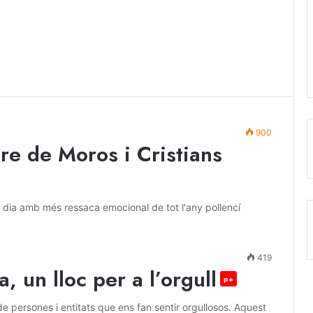
900
re de Moros i Cristians
l dia amb més ressaca emocional de tot l'any pollencí
419
, un lloc per a l’orgull
p+
de persones i entitats que ens fan sentir orgullosos. Aquest