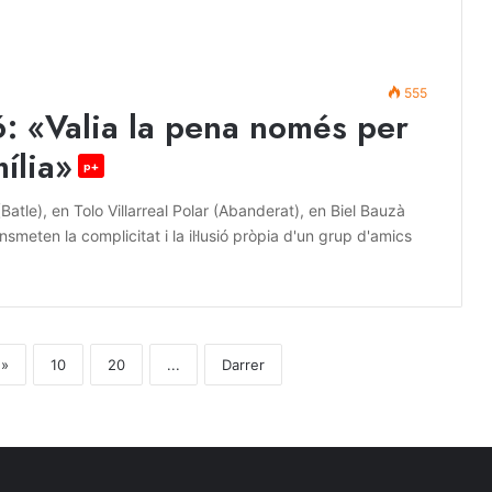
555
: «Valia la pena només per
ília»
p+
Batle), en Tolo Villarreal Polar (Abanderat), en Biel Bauzà
nsmeten la complicitat i la il·lusió pròpia d'un grup d'amics
»
10
20
...
Darrer