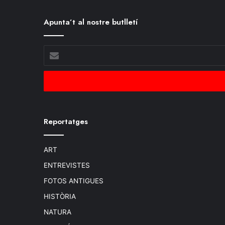
Apunta’t al nostre butlletí
Escriu
el
teu
email
Reportatges
ART
ENTREVISTES
FOTOS ANTIGUES
HISTÒRIA
NATURA