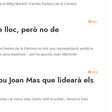
ió Mitja Marató i Família Forteza de la Cortera.
641
e lloc, però no de
 Festes de la Patrona no són una representació estàtica.
a seva essència.", així ho apunta Joan Martorell.
508
nou Joan Mas que lidearà els
mistats i la meva vida. Estim molt el poble”, remarca Dani