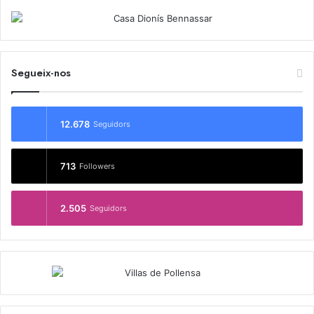
Segueix-nos
12.678
Seguidors
713
Followers
2.505
Seguidors