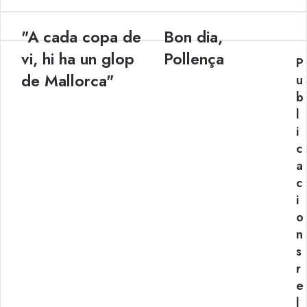
"A cada copa de
Bon dia,
"A
Bon
cada
dia,
vi, hi ha un glop
Pollença
P
copa
Pollença
de Mallorca"
de
u
vi,
b
hi
l
ha
i
un
c
glop
de
a
Mallorca"
c
i
o
n
s
r
e
l