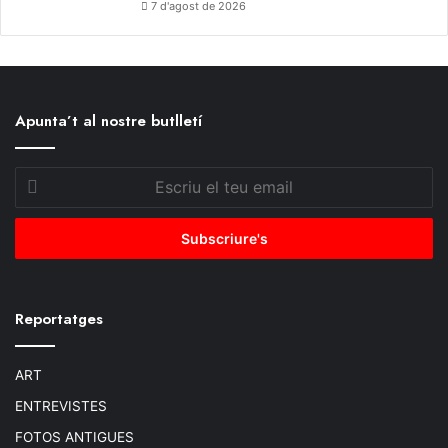
7 d'agost de 2026
Apunta’t al nostre butlletí
Escriu
el
teu
email
Reportatges
ART
ENTREVISTES
FOTOS ANTIGUES