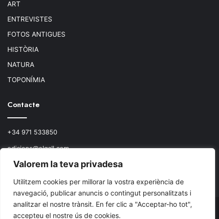
ART
ENTREVISTES
FOTOS ANTIGUES
HISTÒRIA
NATURA
TOPONÍMIA
Contacte
+34 971 533850
edicions@elgall.com
Valorem la teva privadesa
Plaça de ca les Monnares, 19 baixos
07460 Pollença
Utilitzem cookies per millorar la vostra experiència de
navegació, publicar anuncis o contingut personalitzats i
analitzar el nostre trànsit. En fer clic a "Acceptar-ho tot",
© Copyright 2026, Todos los derechos reservados.
accepteu el nostre ús de cookies.