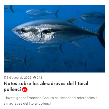
5 d'agost de 2026
242
Notes sobre les almadraves del litoral
pollencí
p+
L'investigador Francesc Canuto ha descobert referències a
almadraves del litoral pollencí.