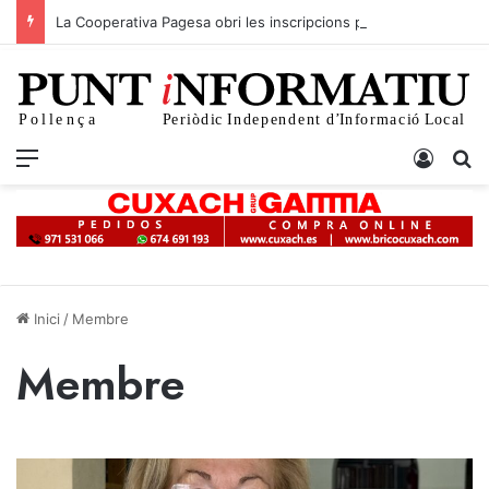
La Cooperativa Pagesa obri les inscripcions per a la XXIII Anada a la Vorera de Mar
Menu
Iniciar
C
Inici
/
Membre
Membre