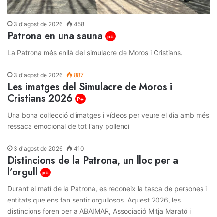
3 d'agost de 2026
458
Patrona en una sauna
p+
La Patrona més enllà del simulacre de Moros i Cristians.
3 d'agost de 2026
887
Les imatges del Simulacre de Moros i
Cristians 2026
P+
Una bona col·lecció d'imatges i vídeos per veure el dia amb més
ressaca emocional de tot l'any pollencí
3 d'agost de 2026
410
Distincions de la Patrona, un lloc per a
l’orgull
p+
Durant el matí de la Patrona, es reconeix la tasca de persones i
entitats que ens fan sentir orgullosos. Aquest 2026, les
distincions foren per a ABAIMAR, Associació Mitja Marató i