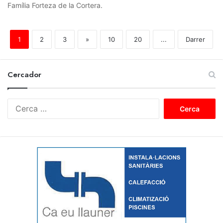
Família Forteza de la Cortera.
1
2
3
»
10
20
...
Darrer
Cercador
C
e
r
c
a
: