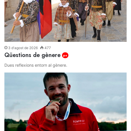
3 d'agost de 2026
477
Qüestions de gènere
p+
Dues reflexions entorn al gènere.