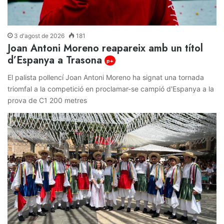
3 d'agost de 2026
181
Joan Antoni Moreno reapareix amb un títol
d’Espanya a Trasona
p+
El palista pollencí Joan Antoni Moreno ha signat una tornada
triomfal a la competició en proclamar-se campió d'Espanya a la
prova de C1 200 metres