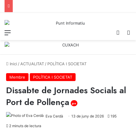
Menu
Iniciar
C
Inici
/
ACTUALITAT
/
POLÍTICA I SOCIETAT
Membre
POLÍTICA I SOCIETAT
Dissabte de Jornades Socials al
Port de Pollença
p+
Eva Cerdà
13 de juny de 2026
195
2 minuts de lectura