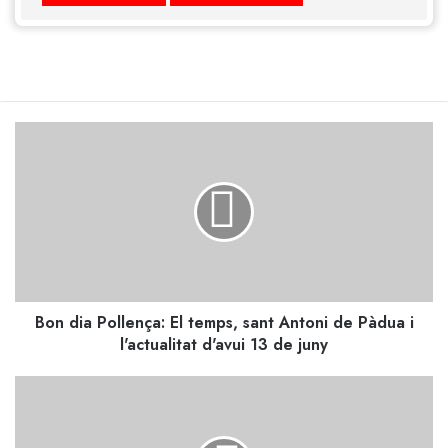
Bon
dia
Pollença:
El
temps,
sant
Antoni
de
Pàdua
Bon dia Pollença: El temps, sant Antoni de Pàdua i
i
l'actualitat
l'actualitat d'avui 13 de juny
d'avui
13
El
de
Pollença
juny
i
Port