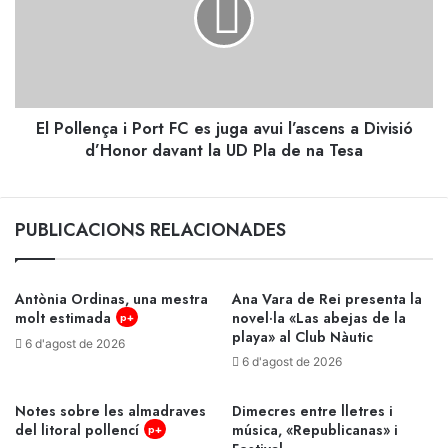
FC
es
juga
avui
l’ascens
El Pollença i Port FC es juga avui l’ascens a Divisió
a
Divisió
d’Honor davant la UD Pla de na Tesa
d’Honor
davant
la
PUBLICACIONS RELACIONADES
UD
Pla
de
na
Antònia Ordinas, una mestra
Ana Vara de Rei presenta la
Tesa
molt estimada
novel·la «Las abejas de la
p+
playa» al Club Nàutic
6 d'agost de 2026
6 d'agost de 2026
Notes sobre les almadraves
Dimecres entre lletres i
del litoral pollencí
música, «Republicanas» i
p+