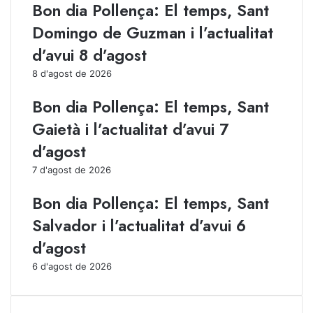
Bon dia Pollença: El temps, Sant
n
l
Domingo de Guzman i l’actualitat
t
P
s
o
d’avui 8 d’agost
d
r
'
t
8 d'agost de 2026
e
d
Bon dia Pollença: El temps, Sant
s
e
t
P
Gaietà i l’actualitat d’avui 7
i
o
u
l
d’agost
l
7 d'agost de 2026
e
n
Bon dia Pollença: El temps, Sant
ç
a
Salvador i l’actualitat d’avui 6
d’agost
6 d'agost de 2026