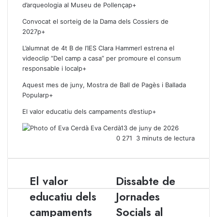
d’arqueologia al Museu de Pollençap+
Convocat el sorteig de la Dama dels Cossiers de
2027p+
L’alumnat de 4t B de l’IES Clara Hammerl estrena el
videoclip “Del camp a casa” per promoure el consum
responsable i localp+
Aquest mes de juny, Mostra de Ball de Pagès i Ballada
Popularp+
El valor educatiu dels campaments d’estiup+
Eva Cerdà
13 de juny de 2026
0
271
3 minuts de lectura
El valor
Dissabte de
E
D
l
i
educatiu dels
Jornades
v
s
campaments
Socials al
a
s