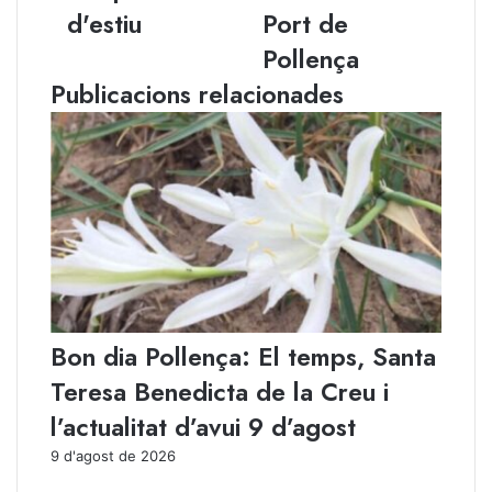
l
a
d'estiu
Port de
o
b
Pollença
r
t
e
e
Publicacions relacionades
d
d
u
e
c
J
a
o
t
r
i
n
u
a
d
d
e
e
l
s
s
S
Bon dia Pollença: El temps, Santa
c
o
a
c
Teresa Benedicta de la Creu i
m
i
l’actualitat d’avui 9 d’agost
p
a
a
l
9 d'agost de 2026
m
s
e
a