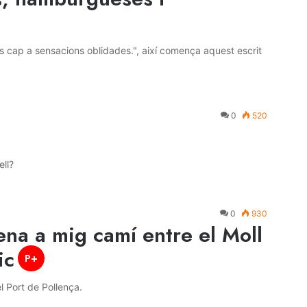
s cap a sensacions oblidades.", així comença aquest escrit
0
520
ell?
0
930
rena a mig camí entre el Moll
ic
P+
l Port de Pollença.