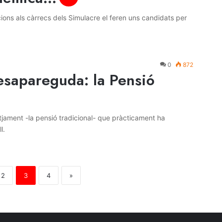
tacions als càrrecs dels Simulacre el feren uns candidats per
0
872
desapareguda: la Pensió
otjament -la pensió tradicional- que pràcticament ha
l.
2
3
4
»