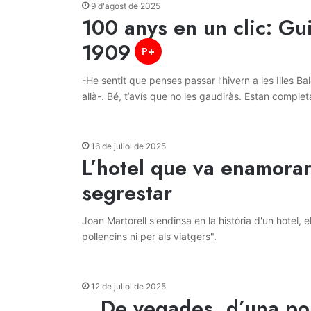
9 d'agost de 2025
100 anys en un clic: Gui
1909
P+
-He sentit que penses passar l’hivern a les Illes Ba
allà-. Bé, t’avís que no les gaudiràs. Estan comple
16 de juliol de 2025
L’hotel que va enamorar
segrestar
Joan Martorell s'endinsa en la història d'un hotel, e
pollencins ni per als viatgers".
12 de juliol de 2025
…De vegades, d’una p