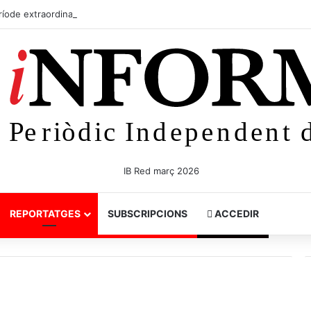
íode extraordinari de caça de coloms i tudons per evitar danys al camp
REPORTATGES
SUBSCRIPCIONS
ACCEDIR