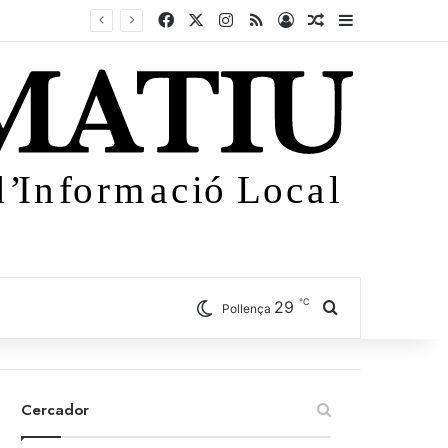
Facebook
X
Instagram
RSS
Iniciar sessió
Article aleatori
Sidebar
℃
29
Cercar
Pollença
Cercador