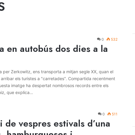
S
0
532
a en autobús dos dies a la
a per Zerkowitz, ens transporta a mitjan segle XX, quan el
rribar els turistes a "carretades". Compartida recentment
uesta imatge ha despertat nombrosos records entre els
niz, que explica…
0
511
i de vespres estivals d’una
s, hamburgueses i