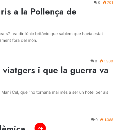
0
701
ris a la Pollença de
lears? -va dir l’únic britànic que sabíem que havia estat
tament fora del món.
0
1.300
 viatgers i que la guerra va
l Mar i Cel, que "no tornaria mai més a ser un hotel per als
0
1.388
olèmica…
P+