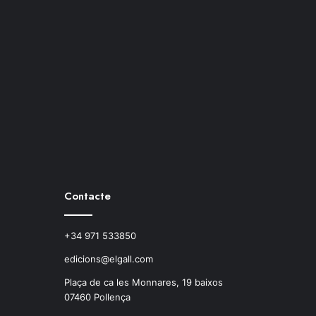
Contacte
+34 971 533850
edicions@elgall.com
Plaça de ca les Monnares, 19 baixos
07460 Pollença