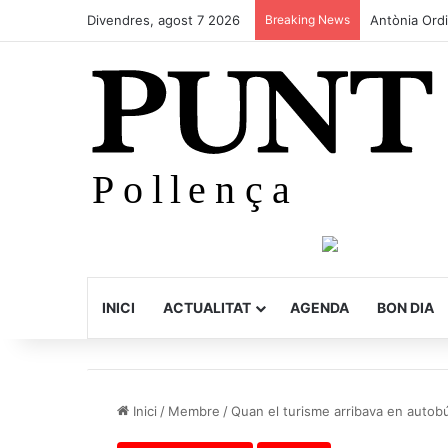
Divendres, agost 7 2026
Breaking News
Antònia Ord
INICI
ACTUALITAT
AGENDA
BON DIA
Inici
/
Membre
/
Quan el turisme arribava en autob