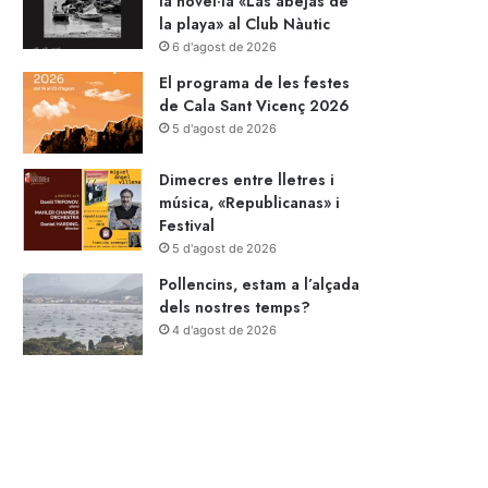
la novel·la «Las abejas de
la playa» al Club Nàutic
6 d'agost de 2026
El programa de les festes
de Cala Sant Vicenç 2026
5 d'agost de 2026
Dimecres entre lletres i
música, «Republicanas» i
Festival
5 d'agost de 2026
Pollencins, estam a l’alçada
dels nostres temps?
4 d'agost de 2026