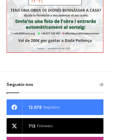
Segueix-nos
12.678
Seguidors
713
Followers