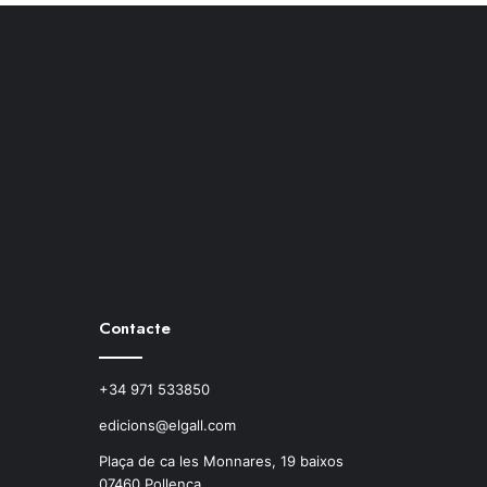
Contacte
+34 971 533850
edicions@elgall.com
Plaça de ca les Monnares, 19 baixos
07460 Pollença