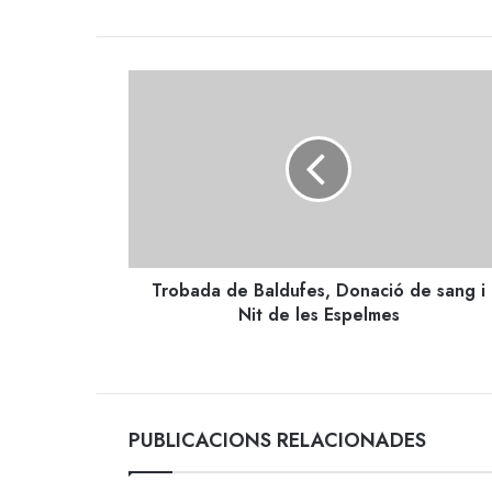
Trobada
de
Baldufes,
Donació
de
sang
i
Nit
de
Trobada de Baldufes, Donació de sang i
les
Espelmes
Nit de les Espelmes
PUBLICACIONS RELACIONADES