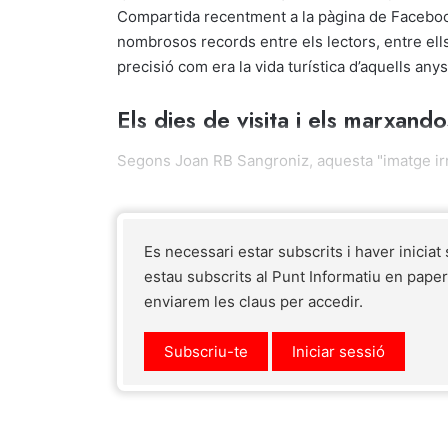
Compartida recentment a la pàgina de Faceb
nombrosos records entre els lectors, entre el
precisió com era la vida turística d’aquells anys
Els dies de visita i els marxando
Segons Joan RB Sangroniz, aquesta "imatge irre
Es necessari estar subscrits i haver iniciat
estau subscrits al Punt Informatiu en pape
enviarem les claus per accedir.
Subscriu-te
Iniciar sessió