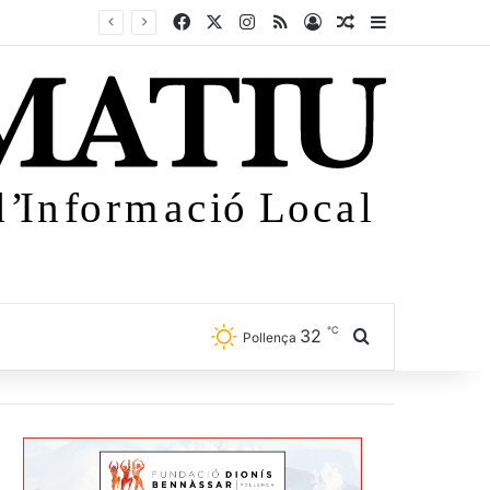
Facebook
X
Instagram
RSS
Iniciar sessió
Article aleatori
Sidebar
℃
32
Cercar
Pollença