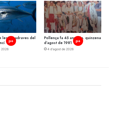
 les almadraves del
Pollença fa 45 anys: 1a. quinzena
p+
p+
ncí
d’agost de 1981
e 2026
4 d'agost de 2026