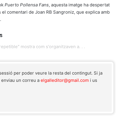
ook
Puerto Pollensa Fans
, aquesta imatge ha despertat
ls el comentari de Joan RB Sangroniz, que explica amb
.
s
petible" mostra com s'organitzaven a. . .
 sessió per poder veure la resta del contingut. Si ja
r enviau un correu a
elgalleditor@gmail.com
i us