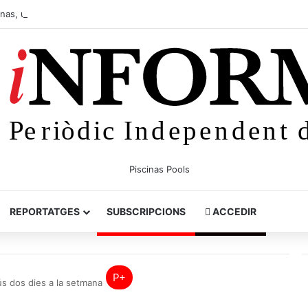
p+
inas, una mestra molt estimada
REPORTATGES
SUBSCRIPCIONS
ACCEDIR
P+
ús dos dies a la setmana