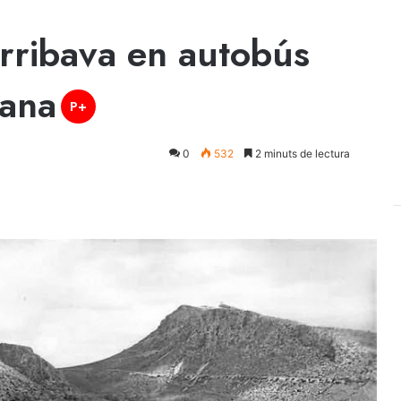
rribava en autobús
mana
P+
0
532
2 minuts de lectura