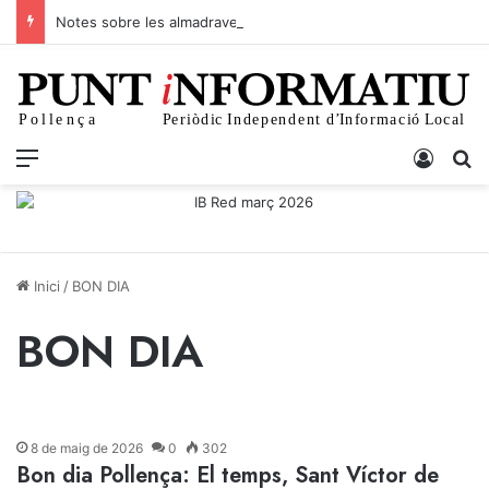
Notes sobre les almadraves del litoral pollencí
p+
Menu
Iniciar
C
Inici
/
BON DIA
BON DIA
8 de maig de 2026
0
302
Bon dia Pollença: El temps, Sant Víctor de