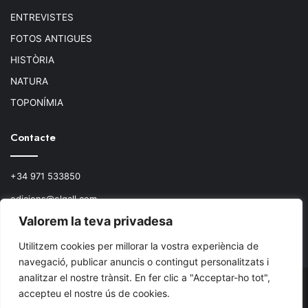
ENTREVISTES
FOTOS ANTIGUES
HISTÒRIA
NATURA
TOPONÍMIA
Contacte
+34 971 533850
edicions@elgall.com
Valorem la teva privadesa
Plaça de ca les Monnares, 19 baixos
07460 Pollença
Utilitzem cookies per millorar la vostra experiència de
navegació, publicar anuncis o contingut personalitzats i
analitzar el nostre trànsit. En fer clic a "Acceptar-ho tot",
© Copyright 2026, Todos los derechos reservados.
accepteu el nostre ús de cookies.