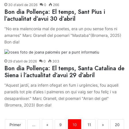
30 d'abril de 2026
0
266
Bon dia Pollença: El temps, Sant Pius i
l’actualitat d’avui 30 d’abril
"No era malenconia mal de poetes, era un pou sense fons ni
amarres" Marc Granell del poemari "Mastaba"(Bromera, 2025)
Bon dia!
29 d'abril de 2026
0
303
Bon dia Pollença: El temps, Santa Catalina de
Siena i l’actualitat d’avui 29 d’abril
"Aquest jardí, ara infern ofegat en fum i urgències, fou aquell
paradís tot ple d’ales i palmeres on qui vaig ser fou feliç i va
desaparéixer." Marc Granell, del poemari "Arran del gel"
(Bromera, 2023) Bon dia!
Primer
...
«
9
10
11
»
20