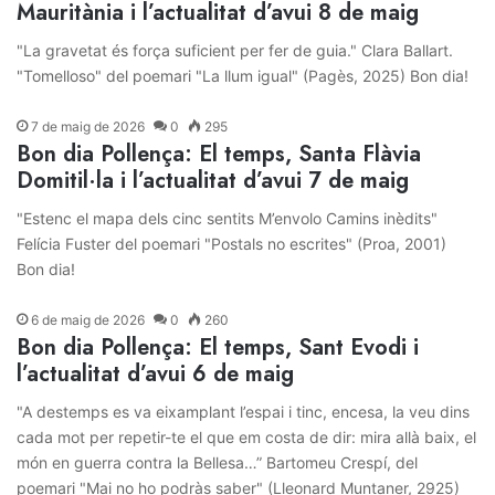
Mauritània i l’actualitat d’avui 8 de maig
"La gravetat és força suficient per fer de guia." Clara Ballart.
"Tomelloso" del poemari "La llum igual" (Pagès, 2025) Bon dia!
7 de maig de 2026
0
295
Bon dia Pollença: El temps, Santa Flàvia
Domitil·la i l’actualitat d’avui 7 de maig
"Estenc el mapa dels cinc sentits M’envolo Camins inèdits"
Felícia Fuster del poemari "Postals no escrites" (Proa, 2001)
Bon dia!
6 de maig de 2026
0
260
Bon dia Pollença: El temps, Sant Evodi i
l’actualitat d’avui 6 de maig
"A destemps es va eixamplant l’espai i tinc, encesa, la veu dins
cada mot per repetir-te el que em costa de dir: mira allà baix, el
món en guerra contra la Bellesa…” Bartomeu Crespí, del
poemari "Mai no ho podràs saber" (Lleonard Muntaner, 2925)