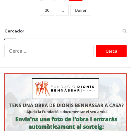
30
...
Darrer
Cercador
C
e
r
c
a
: