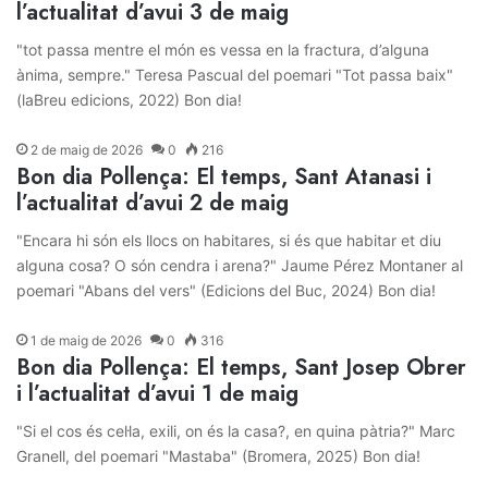
l’actualitat d’avui 3 de maig
"tot passa mentre el món es vessa en la fractura, d’alguna
ànima, sempre." Teresa Pascual del poemari "Tot passa baix"
(laBreu edicions, 2022) Bon dia!
2 de maig de 2026
0
216
Bon dia Pollença: El temps, Sant Atanasi i
l’actualitat d’avui 2 de maig
"Encara hi són els llocs on habitares, si és que habitar et diu
alguna cosa? O són cendra i arena?" Jaume Pérez Montaner al
poemari "Abans del vers" (Edicions del Buc, 2024) Bon dia!
1 de maig de 2026
0
316
Bon dia Pollença: El temps, Sant Josep Obrer
i l’actualitat d’avui 1 de maig
"Si el cos és cel·la, exili, on és la casa?, en quina pàtria?" Marc
Granell, del poemari "Mastaba" (Bromera, 2025) Bon dia!