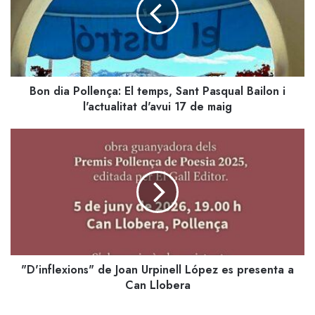
El
temps,
Sant
Pasqual
Bailon
i
Bon dia Pollença: El temps, Sant Pasqual Bailon i
l'actualitat
d'avui
l'actualitat d'avui 17 de maig
17
de
"D'inflexions"
maig
de
Joan
Urpinell
López
es
presenta
a
Can
"D'inflexions" de Joan Urpinell López es presenta a
Llobera
Can Llobera