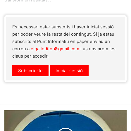
Es necessari estar subscrits i haver iniciat sessió
per poder veure la resta del contingut. Si ja estau
subscrits al Punt Informatiu en paper enviau un
correu a
elgalleditor@gmail.com
i us enviarem les
claus per accedir.
Subscriu-te
Iniciar sessió
Bon
dia
Pollença: