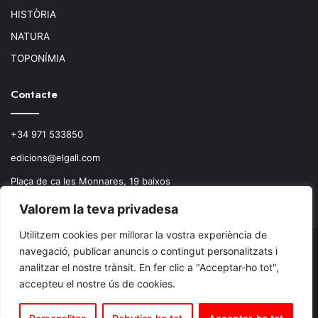
HISTÒRIA
NATURA
TOPONÍMIA
Contacte
+34 971 533850
edicions@elgall.com
Plaça de ca les Monnares, 19 baixos
07460 Pollença
Valorem la teva privadesa
Utilitzem cookies per millorar la vostra experiència de
navegació, publicar anuncis o contingut personalitzats i
© Copyright 2026, Todos los derechos reservados.
analitzar el nostre trànsit. En fer clic a "Acceptar-ho tot",
accepteu el nostre ús de cookies.
Facebook
X
Instagram
RSS