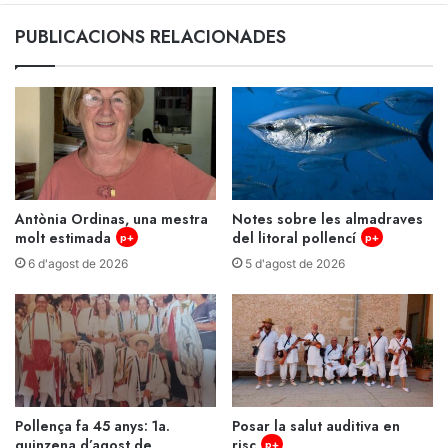
PUBLICACIONS RELACIONADES
Antònia Ordinas, una mestra
Notes sobre les almadraves
molt estimada
del litoral pollencí
p+
p+
6 d'agost de 2026
5 d'agost de 2026
Pollença fa 45 anys: 1a.
Posar la salut auditiva en
quinzena d’agost de
risc
p+