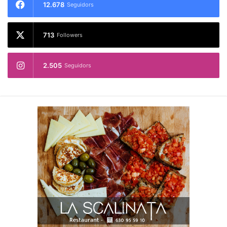
12.678
Seguidors
713
Followers
2.505
Seguidors