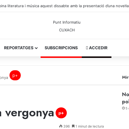
nça: El temps, Sant Domingo de Guzman i l’actualitat d’avui 8 d’agost
REPORTATGES
SUBSCRIPCIONS
ACCEDIR
p+
Mi
gonya
No
po
a vergonya
5 
p+
396
1 minut de lectura