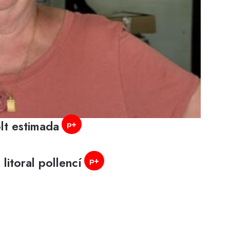
lt estimada
p+
litoral pollencí
p+