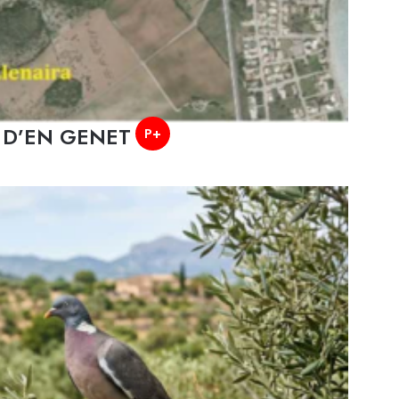
LL D’EN GENET
P+