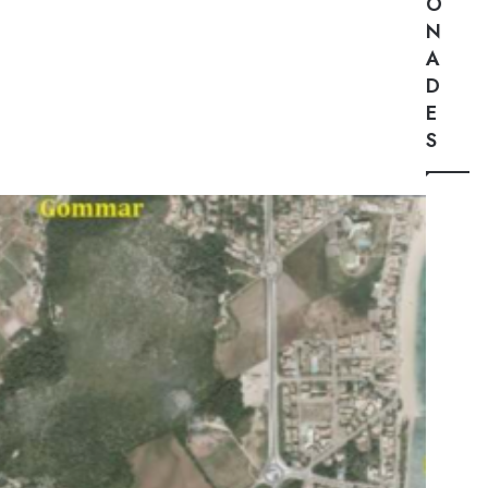
O
N
A
D
E
S