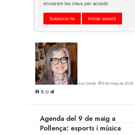
enviarem les claus per accedir.
Subscriu-te
Iniciar sessió
Eva Cerdà
9 de maig de 2026
Facebook
X
WhatsApp
Telegram
Agenda del 9 de maig a
Agenda
del
Pollença: esports i música
9