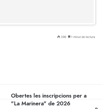
396
1 minut de lectura
Obertes les inscripcions per a
Obertes
les
"La Marinera" de 2026
inscripcions