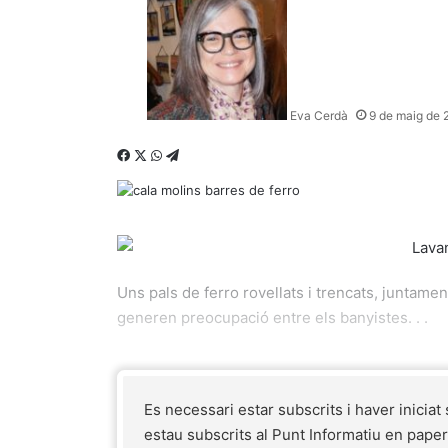
Eva Cerdà
9 de maig de 
Facebook
X
WhatsApp
Telegram
Uns pals de ferro rovellats i trencats, juntamen
generen preocupació entre els banyistes. . .
Es necessari estar subscrits i haver iniciat
estau subscrits al Punt Informatiu en pape