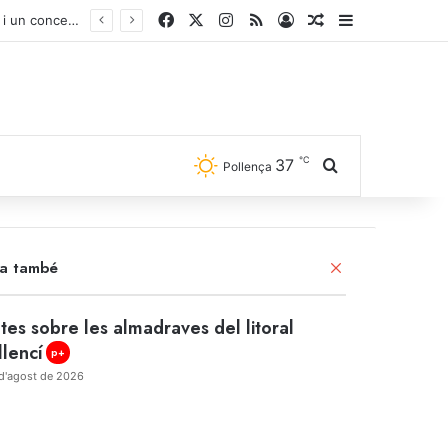
Facebook
X
Instagram
RSS
Iniciar sessió
Article aleatori
Sidebar
℃
37
Cercar
Pollença
ra també
Close
tes sobre les almadraves del litoral
llencí
p+
d'agost de 2026