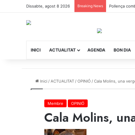
Dissabte, agost 8 2026
Breaking News
Bon dia Polle
INICI
ACTUALITAT
AGENDA
BON DIA
Inici
/
ACTUALITAT
/
OPINIÓ
/
Cala Molins, una ver
Membre
OPINIÓ
Cala Molins, un