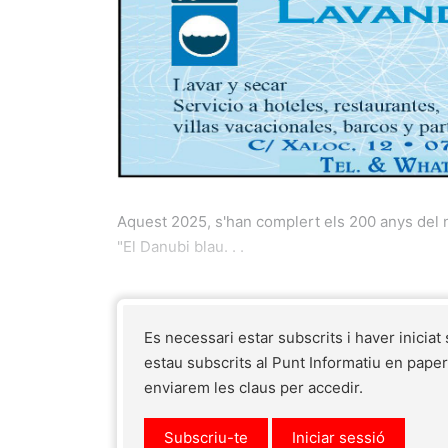
Aquest 2025, s'han complert els 200 anys del n
"El Danubi blau. . .
Es necessari estar subscrits i haver iniciat
estau subscrits al Punt Informatiu en pape
enviarem les claus per accedir.
Subscriu-te
Iniciar sessió