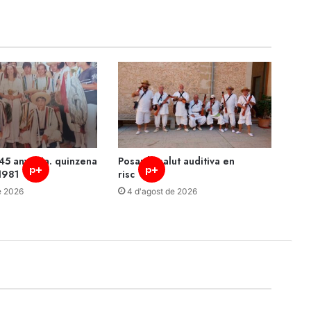
45 anys: 1a. quinzena
Posar la salut auditiva en
p+
p+
1981
risc
e 2026
4 d'agost de 2026