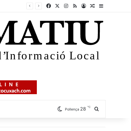
Facebook
X
Instagram
RSS
Iniciar sessió
Article aleatori
Sidebar
℃
28
Cercar
Pollença