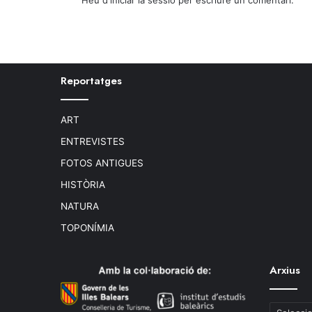
Heu d'
iniciar la sessió
per escriure un comentari.
Reportatges
ART
ENTREVISTES
FOTOS ANTIGUES
HISTÒRIA
NATURA
TOPONÍMIA
Arxius
Arxius