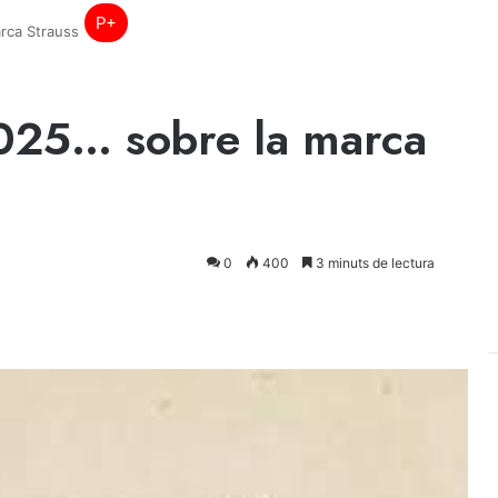
P+
rca Strauss
025… sobre la marca
0
400
3 minuts de lectura