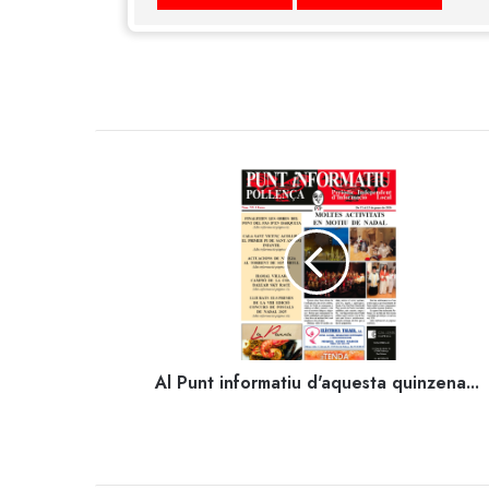
Al
Punt
informatiu
d'aquesta
quinzena...
Al Punt informatiu d'aquesta quinzena...