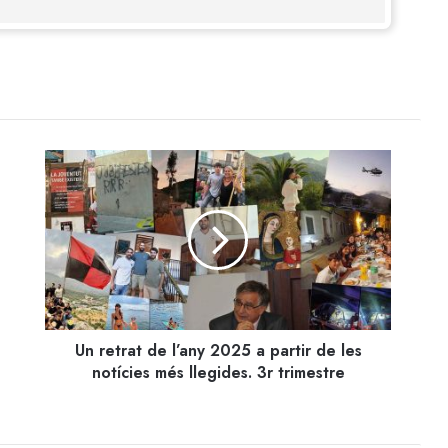
Un
retrat
de
l’any
2025
a
partir
de
les
Un retrat de l’any 2025 a partir de les
notícies
més
notícies més llegides. 3r trimestre
llegides.
3r
trimestre