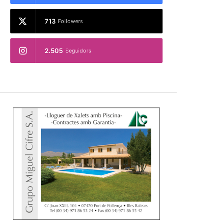
713
Followers
2.505
Seguidors