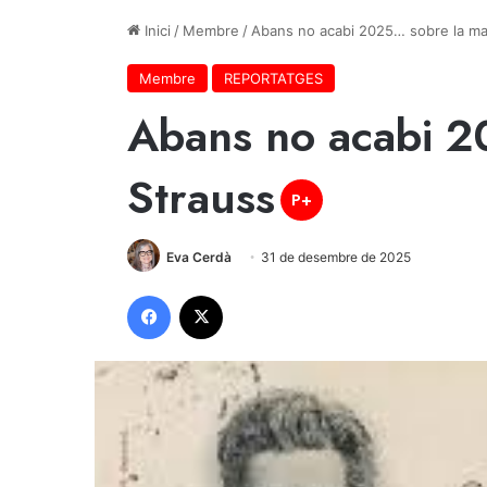
Inici
/
Membre
/
Abans no acabi 2025… sobre la ma
Membre
REPORTATGES
Abans no acabi 2
Strauss
P+
Eva Cerdà
31 de desembre de 2025
Facebook
X