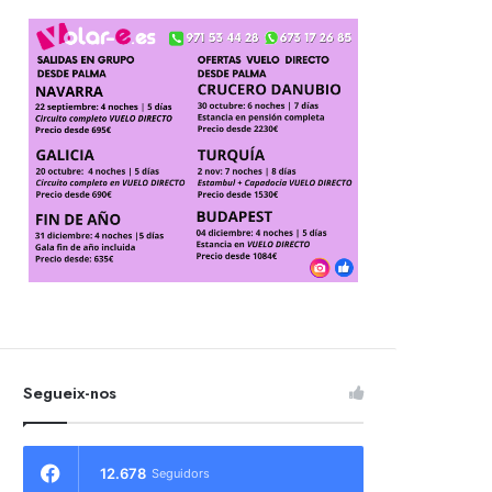
Segueix-nos
12.678
Seguidors