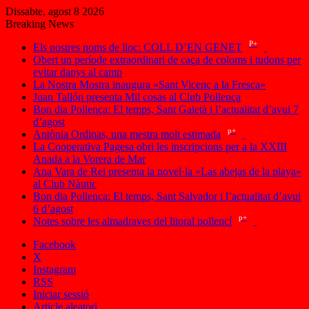
Dissabte, agost 8 2026
Breaking News
P+
Els nostres noms de lloc: COLL D’EN GENET
Obert un període extraordinari de caça de coloms i tudons per
evitar danys al camp
La Nostra Mostra inaugura «Sant Vicenç a la Fresca»
Juan Tallón presenta Mil cosas al Club Pollença
Bon dia Pollença: El temps, Sant Gaietà i l’actualitat d’avui 7
d’agost
p+
Antònia Ordinas, una mestra molt estimada
La Cooperativa Pagesa obri les inscripcions per a la XXIII
Anada a la Vorera de Mar
Ana Vara de Rei presenta la novel·la «Las abejas de la playa»
al Club Nàutic
Bon dia Pollença: El temps, Sant Salvador i l’actualitat d’avui
6 d’agost
p+
Notes sobre les almadraves del litoral pollencí
Facebook
X
Instagram
RSS
Iniciar sessió
Article aleatori