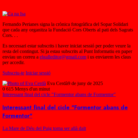
Fernando Perianes signa la crònica fotogràfica del Sopar Solidari
que cada any organitza la Fundació Cors Oberts al pati dels Sagrats
Cors. . .
Es necessari estar subscrits i haver iniciat sessió per poder veure la
resta del contingut. Si ja estau subscrits al Punt Informatiu en paper
enviau un correu a
elgalleditor@gmail.com
i us enviarem les claus
per accedir.
Subscriu-te
Iniciar sessió
Eva Cerdà
9 de juny de 2025
0
615
Menys d'un minut
Interessant final del cicle "Formentor abans de Formentor"
Interessant final del cicle "Formentor abans de
Formentor"
La Mare de Déu del Puig torna ser allà dalt