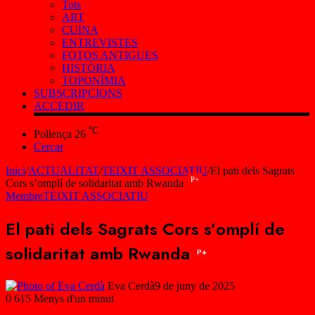
Tots
ART
CUINA
ENTREVISTES
FOTOS ANTIGUES
HISTÒRIA
TOPONÍMIA
SUBSCRIPCIONS
ACCEDIR
℃
Pollença
26
Cercar
Inici
/
ACTUALITAT
/
TEIXIT ASSOCIATIU
/
El pati dels Sagrats
P+
Cors s’omplí de solidaritat amb Rwanda
Membre
TEIXIT ASSOCIATIU
El pati dels Sagrats Cors s’omplí de
solidaritat amb Rwanda
P+
Eva Cerdà
9 de juny de 2025
0
615
Menys d'un minut