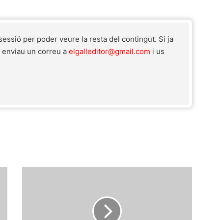
 sessió per poder veure la resta del contingut. Si ja
r enviau un correu a
elgalleditor@gmail.com
i us
Esplai
Vorm
prepara
un
Campament