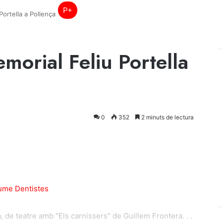
P+
Portella a Pollença
emorial Feliu Portella
0
352
2 minuts de lectura
, de teatre amb "Els carnissers" de Guillem Frontera. . .