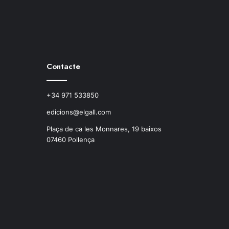
Contacte
+34 971 533850
edicions@elgall.com
Plaça de ca les Monnares, 19 baixos
07460 Pollença