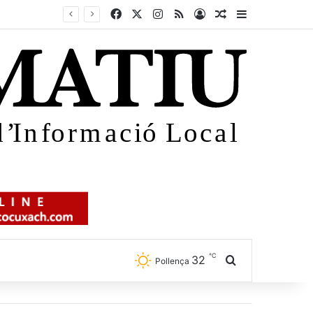
Facebook
X
Instagram
RSS
Iniciar sessió
Article aleatori
Sidebar
℃
32
Cercar
Pollença