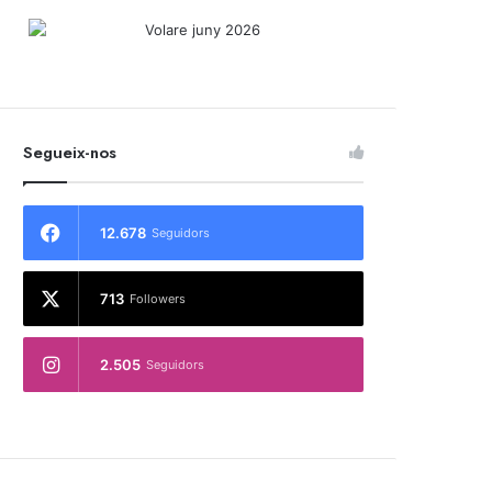
Segueix-nos
12.678
Seguidors
713
Followers
2.505
Seguidors