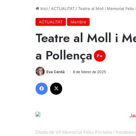
Inici
/
ACTUALITAT
/
Teatre al Moll i Memorial Feliu 
ACTUALITAT
Membre
Teatre al Moll i M
a Pollença
P+
Eva Cerdà
8 de febrer de 2025
Facebook
X
Diada de VII Memorial Feliu Portella i horabaixa