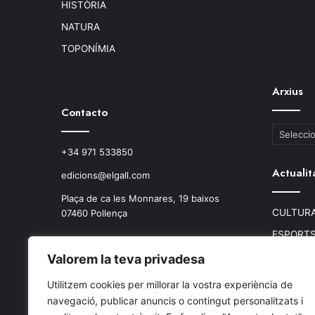
HISTÒRIA
NATURA
TOPONÍMIA
Arxius
Contacto
Arxius
+34 971 533850
Actualit
edicions@elgall.com
Plaça de ca les Monnares, 19 baixos
CULTURA
07460 Pollença
ESPORT
MEDI AM
Valorem la teva privadesa
POLÍTICA
Utilitzem cookies per millorar la vostra experiència de
TEIXIT A
navegació, publicar anuncis o contingut personalitzats i