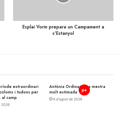
a
s'Estanyol
Esplai Vorm prepara un Campament a
s'Estanyol
ríode extraordinari
Antònia Ordinas, una mestra
p+
coloms i tudons per
molt estimada
s al camp
6 d'agost de 2026
e 2026