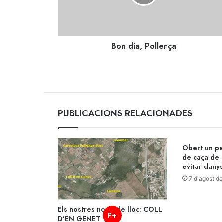
Bon dia, Pollença
PUBLICACIONS RELACIONADES
Obert un pe
de caça de 
evitar dany
7 d'agost d
Els nostres noms de lloc: COLL
P+
D’EN GENET