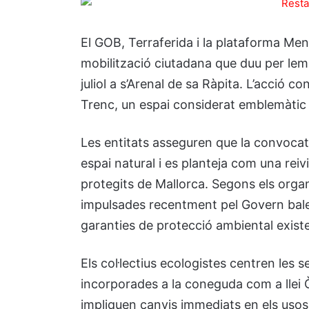
El GOB, Terraferida i la plataforma M
mobilització ciutadana que duu per le
juliol a s’Arenal de sa Ràpita. L’acció c
Trenc, un espai considerat emblemàtic de 
Les entitats asseguren que la convocatò
espai natural i es planteja com una reiv
protegits de Mallorca. Segons els orga
impulsades recentment pel Govern bale
garanties de protecció ambiental exist
Els col·lectius ecologistes centren les 
incorporades a la coneguda com a llei 
impliquen canvis immediats en els usos 