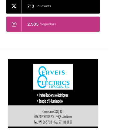
713
Followers
2.505
Seguidors