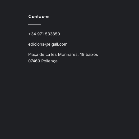
Contacte
+34 971 533850
edicions@elgall.com
Plaça de ca les Monnares, 19 baixos
07460 Pollença