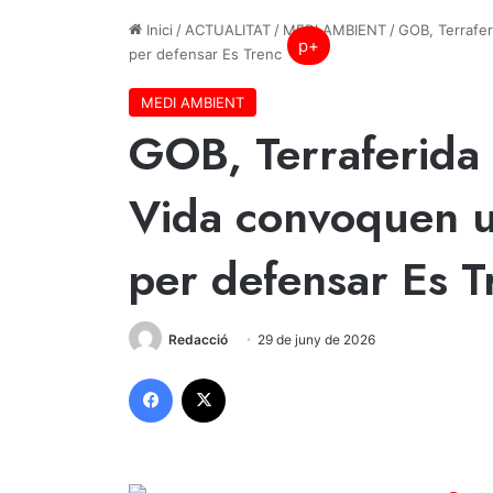
Inici
/
ACTUALITAT
/
MEDI AMBIENT
/
GOB, Terrafe
p+
per defensar Es Trenc
MEDI AMBIENT
GOB, Terraferida
Vida convoquen 
per defensar Es T
Redacció
29 de juny de 2026
Facebook
X