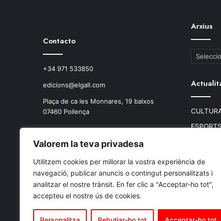
Arxius
Contacto
Arxius
+34 971 533850
Actualit
edicions@elgall.com
Plaça de ca les Monnares, 19 baixos
CULTURA
07460 Pollença
ESPORT
MEDI AM
Valorem la teva privadesa
POLÍTICA
Utilitzem cookies per millorar la vostra experiència de
TEIXIT A
navegació, publicar anuncis o contingut personalitzats i
analitzar el nostre trànsit. En fer clic a "Acceptar-ho tot",
SUCCES
accepteu el nostre ús de cookies.
SALUT
Personalitza
Rebutjar-ho tot
Acceptar-ho tot