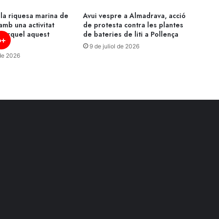
la riquesa marina de
Avui vespre a Almadrava, acció
amb una activitat
de protesta contra les plantes
nòrquel aquest
de bateries de liti a Pollença
p+
9 de juliol de 2026
 de 2026