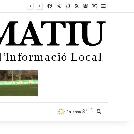
Facebook
X
Instagram
RSS
Iniciar sessió
Article aleatori
Sidebar
℃
34
Cercar
Pollença