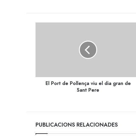
El
Port
de
Pollença
viu
el
dia
gran
de
El Port de Pollença viu el dia gran de
Sant
Pere
Sant Pere
PUBLICACIONS RELACIONADES