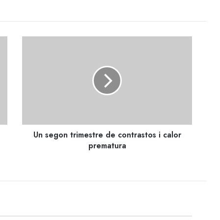
Un
segon
trimestre
de
contrastos
i
calor
prematura
Un segon trimestre de contrastos i calor
prematura