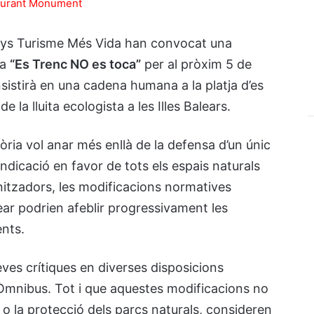
enys Turisme Més Vida han convocat una
ma
“Es Trenc NO es toca”
per al pròxim 5 de
onsistirà en una cadena humana a la platja d’es
la lluita ecologista a les Illes Balears.
ria vol anar més enllà de la defensa d’un únic
indicació en favor de tots els espais naturals
nitzadors, les modificacions normatives
ar podrien afeblir progressivament les
ents.
seves crítiques en diverses disposicions
Òmnibus. Tot i que aquestes modificacions no
o la protecció dels parcs naturals, consideren