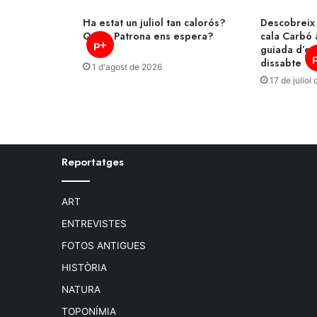
Ha estat un juliol tan calorós?
Descobreix 
Quina Patrona ens espera?
cala Carbó 
p+
guiada d’es
dissabte
1 d'agost de 2026
17 de juliol
Reportatges
ART
ENTREVISTES
FOTOS ANTIGUES
HISTÒRIA
NATURA
TOPONÍMIA