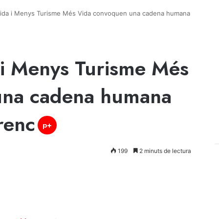
rida i Menys Turisme Més Vida convoquen una cadena humana
 i Menys Turisme Més
una cadena humana
renc
p+
199
2 minuts de lectura