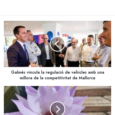
Galmés
vincula
la
regulació
de
vehicles
amb
una
millora
Galmés vincula la regulació de vehicles amb una
de
la
millora de la competitivitat de Mallorca
competitivitat
de
Bon
Mallorca
dia
Pollença:
El
temps,