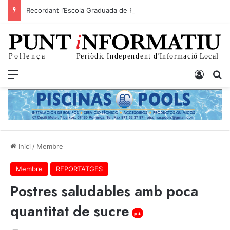
Recordant l’Escola Graduada de Pollença del 1953
p+
Menu
Iniciar
C
Inici
/
Membre
Membre
REPORTATGES
Postres saludables amb poca
quantitat de sucre
p+