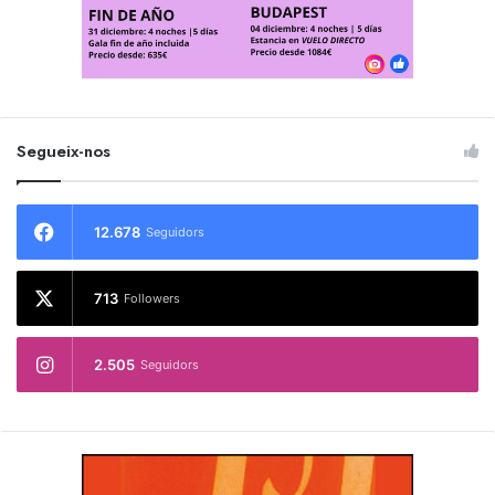
Segueix-nos
12.678
Seguidors
713
Followers
2.505
Seguidors