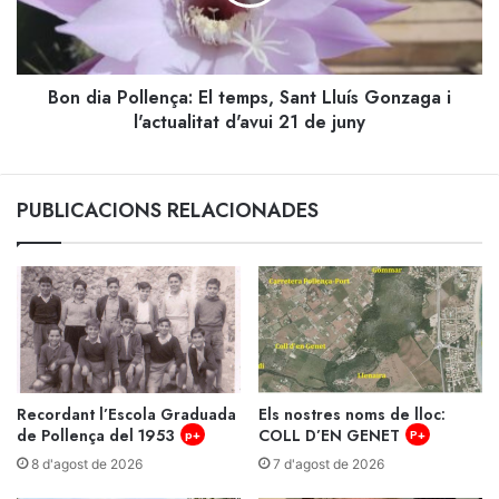
Sant
Lluís
Gonzaga
i
Bon dia Pollença: El temps, Sant Lluís Gonzaga i
l'actualitat
d'avui
l'actualitat d'avui 21 de juny
21
de
juny
PUBLICACIONS RELACIONADES
Recordant l’Escola Graduada
Els nostres noms de lloc:
de Pollença del 1953
COLL D’EN GENET
p+
P+
8 d'agost de 2026
7 d'agost de 2026