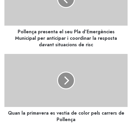
d’Emergències
Municipal
per
anticipar
Pollença presenta el seu Pla d’Emergències
i
coordinar
Municipal per anticipar i coordinar la resposta
la
davant situacions de risc
resposta
davant
Quan
situacions
la
de
primavera
risc
es
vestia
de
color
pels
carrers
Quan la primavera es vestia de color pels carrers de
de
Pollença
Pollença