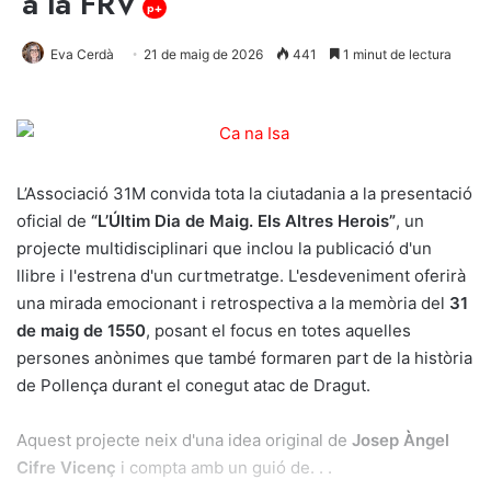
a la FRV
p+
Eva Cerdà
21 de maig de 2026
441
1 minut de lectura
L’Associació 31M convida tota la ciutadania a la presentació
oficial de
“L’Últim Dia de Maig. Els Altres Herois”
, un
projecte multidisciplinari que inclou la publicació d'un
llibre i l'estrena d'un curtmetratge. L'esdeveniment oferirà
una mirada emocionant i retrospectiva a la memòria del
31
de maig de 1550
, posant el focus en totes aquelles
persones anònimes que també formaren part de la història
de Pollença durant el conegut atac de Dragut.
Aquest projecte neix d'una idea original de
Josep Àngel
Cifre Vicenç
i compta amb un guió de. . .