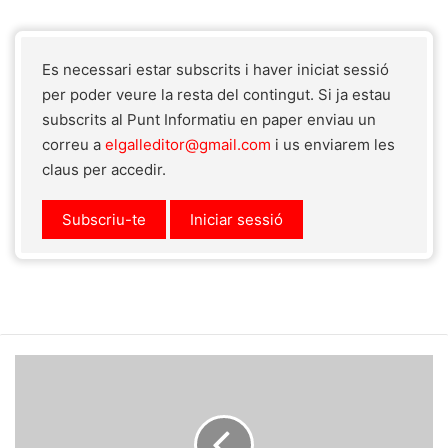
Es necessari estar subscrits i haver iniciat sessió
per poder veure la resta del contingut. Si ja estau
subscrits al Punt Informatiu en paper enviau un
correu a
elgalleditor@gmail.com
i us enviarem les
claus per accedir.
Subscriu-te
Iniciar sessió
Pollença
presenta
el
seu
Pla