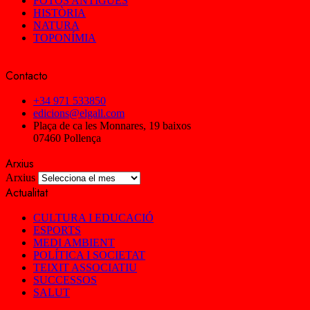
FOTOS ANTIGUES
HISTÒRIA
NATURA
TOPONÍMIA
Contacto
+34 971 533850
edicions@elgall.com
Plaça de ca les Monnares, 19 baixos
07460 Pollença
Arxius
Arxius
Actualitat
CULTURA I EDUCACIÓ
ESPORTS
MEDI AMBIENT
POLÍTICA I SOCIETAT
TEIXIT ASSOCIATIU
SUCCESSOS
SALUT