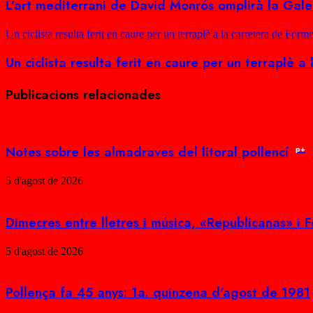
L’art mediterrani de David Monrós omplirà la Gal
Un ciclista resulta ferit en caure per un terraplè a la carretera de Form
Un ciclista resulta ferit en caure per un terraplè 
Publicacions relacionades
Notes sobre les almadraves del litoral pollencí
p+
5 d'agost de 2026
Dimecres entre lletres i música, «Republicanas» i F
5 d'agost de 2026
Pollença fa 45 anys: 1a. quinzena d’agost de 1981