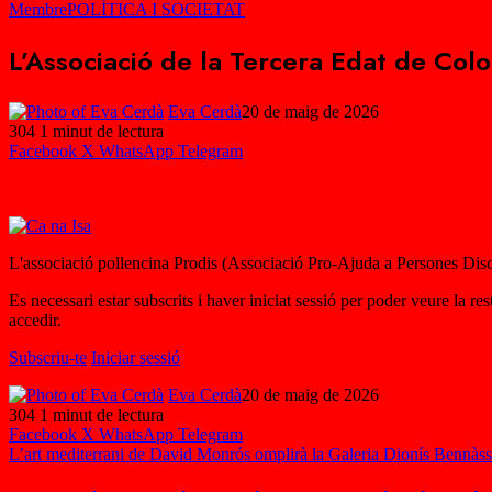
Membre
POLÍTICA I SOCIETAT
L’Associació de la Tercera Edat de Col
Eva Cerdà
20 de maig de 2026
304
1 minut de lectura
Facebook
X
WhatsApp
Telegram
L'associació pollencina Prodis (Associació Pro-Ajuda a Persones Discap
Es necessari estar subscrits i haver iniciat sessió per poder veure la r
accedir.
Subscriu-te
Iniciar sessió
Eva Cerdà
20 de maig de 2026
304
1 minut de lectura
Facebook
X
WhatsApp
Telegram
L’art mediterrani de David Monrós omplirà la Galeria Dionís Bennà