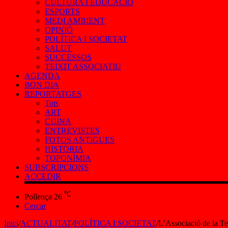
CULTURA I EDUCACIÓ
ESPORTS
MEDI AMBIENT
OPINIÓ
POLÍTICA I SOCIETAT
SALUT
SUCCESSOS
TEIXIT ASSOCIATIU
AGENDA
BON DIA
REPORTATGES
Tots
ART
CUINA
ENTREVISTES
FOTOS ANTIGUES
HISTÒRIA
TOPONÍMIA
SUBSCRIPCIONS
ACCEDIR
℃
Pollença
26
Cercar
Inici
/
ACTUALITAT
/
POLÍTICA I SOCIETAT
/
L’Associació de la Te