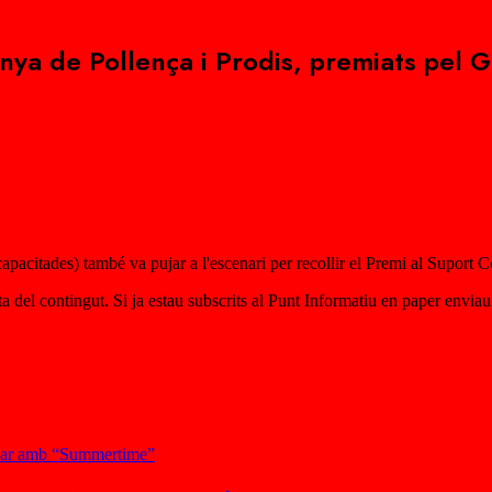
onya de Pollença i Prodis, premiats pel 
acitades) també va pujar a l'escenari per recollir el Premi al Suport Co
esta del contingut. Si ja estau subscrits al Punt Informatiu en paper envia
ssar amb “Summertime”