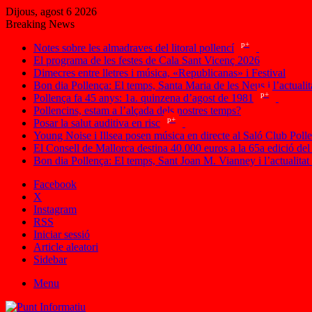
Dijous, agost 6 2026
Breaking News
p+
Notes sobre les almadraves del litoral pollencí
El programa de les festes de Cala Sant Vicenç 2026
Dimecres entre lletres i música, «Republicanas» i Festival
Bon dia Pollença: El temps, Santa Maria de les Neus i l’actualit
p+
Pollença fa 45 anys: 1a. quinzena d’agost de 1981
Pollencins, estam a l’alçada dels nostres temps?
p+
Posar la salut auditiva en risc
Young Noise i Illsea posen música en directe al Saló Club Poll
El Consell de Mallorca destina 40.000 euros a la 65a edició del
Bon dia Pollença: El temps, Sant Joan M. Vianney i l’actualitat
Facebook
X
Instagram
RSS
Iniciar sessió
Article aleatori
Sidebar
Menu