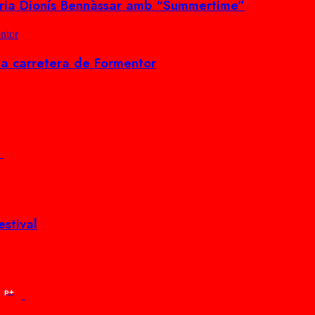
eria Dionís Bennàssar amb “Summertime”
entor
a la carretera de Formentor
estival
p+