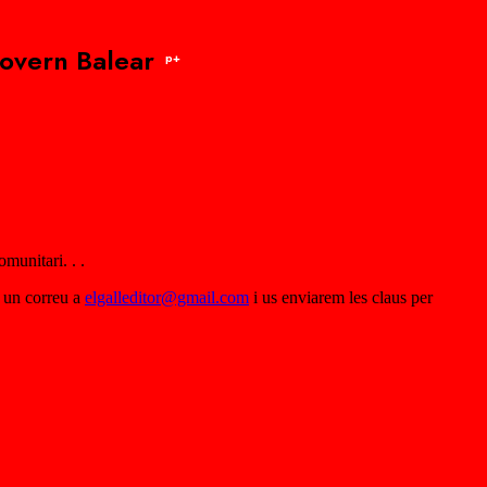
Govern Balear
p+
munitari. . .
u un correu a
elgalleditor@gmail.com
i us enviarem les claus per