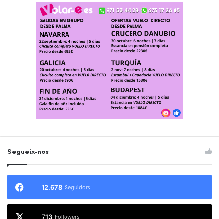
Segueix-nos
12.678
Seguidors
713
Followers