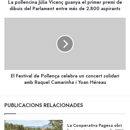
La pollencina Júlia Vicenç guanya el primer premi de
dibuix
del
dibuix del Parlament entre més de 2.800 aspirants
Parlament
entre
El
més
Festival
de
de
2.800
Pollença
aspirants
celebra
un
concert
solidari
amb
El Festival de Pollença celebra un concert solidari
Raquel
Camarinha
amb Raquel Camarinha i Yoan Héreau
i
Yoan
Héreau
PUBLICACIONS RELACIONADES
La Cooperativa Pagesa obri