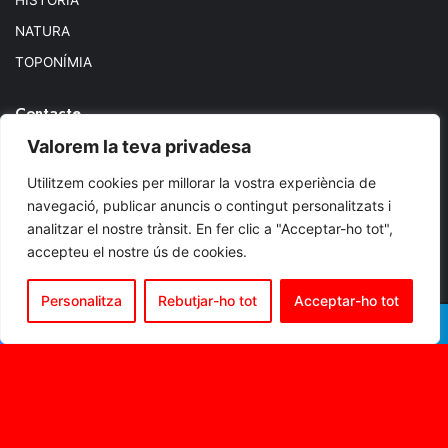
HISTÒRIA
NATURA
TOPONÍMIA
Contacte
Valorem la teva privadesa
+34 971 533850
Utilitzem cookies per millorar la vostra experiència de
edicions@elgall.com
navegació, publicar anuncis o contingut personalitzats i
analitzar el nostre trànsit. En fer clic a "Acceptar-ho tot",
Plaça de ca les Monnares, 19 baixos
accepteu el nostre ús de cookies.
07460 Pollença
Personalitza
Rebutjar-ho tot
Acceptar-ho tot
© Copyright 2026, Todos los derechos reservados.
Facebook
X
WhatsApp
Telegram
Facebook
X
Instagram
RSS
B