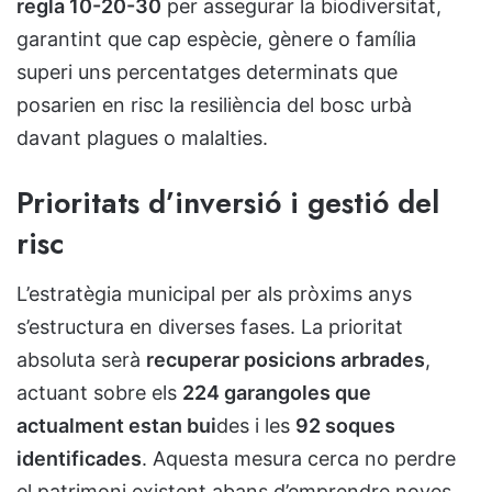
regla 10-20-30
per assegurar la biodiversitat,
garantint que cap espècie, gènere o família
superi uns percentatges determinats que
posarien en risc la resiliència del bosc urbà
davant plagues o malalties.
Prioritats d’inversió i gestió del
risc
L’estratègia municipal per als pròxims anys
s’estructura en diverses fases. La prioritat
absoluta serà
recuperar posicions arbrades
,
actuant sobre els
224 garangoles que
actualment estan bui
des i les
92 soques
identificades
. Aquesta mesura cerca no perdre
el patrimoni existent abans d’emprendre noves