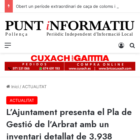
Obert un període extraordinari de caça de coloms i tudons per evitar danys al camp
Menu
Iniciar
C
Inici
/
ACTUALITAT
ACTUALITAT
L’Ajuntament presenta el Pla de
Gestió de l’Arbrat amb un
inventari detallat de 3.938