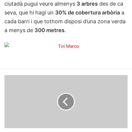
ciutadà pugui veure almenys
3 arbres
des de ca
seva, que hi hagi un
30% de cobertura arbòria
a
cada barri i que tothom disposi d’una zona verda
a menys de
300 metres
.
La
pollencina
Júlia
Vicenç
guanya
el
primer
premi
de