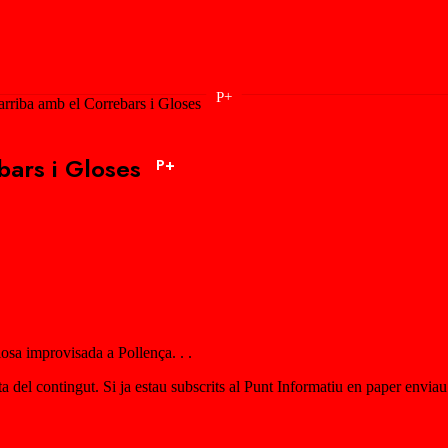
P+
rriba amb el Correbars i Gloses
bars i Gloses
P+
losa improvisada a Pollença. . .
esta del contingut. Si ja estau subscrits al Punt Informatiu en paper envia