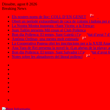
Dissabte, agost 8 2026
Breaking News
P+
Els nostres noms de lloc: COLL D’EN GENET
Obert un període extraordinari de caça de coloms i tudons per 
La Nostra Mostra inaugura «Sant Vicenç a la Fresca»
Juan Tallón presenta Mil cosas al Club Pollença
Bon dia Pollença: El temps, Sant Gaietà i l’actualitat d’avui 7 d
p+
Antònia Ordinas, una mestra molt estimada
La Cooperativa Pagesa obri les inscripcions per a la XXIII Ana
Ana Vara de Rei presenta la novel·la «Las abejas de la playa» 
Bon dia Pollença: El temps, Sant Salvador i l’actualitat d’avui 
p+
Notes sobre les almadraves del litoral pollencí
Facebook
X
Instagram
RSS
Iniciar
sessió
Article
aleatori
Sidebar
Menu