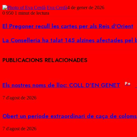
Eva Cerdà
4 de gener de 2026
0
950
1 minut de lectura
Facebook
X
WhatsApp
Telegram
El
El Pregoner recull les cartes per als Reis d'Orient
Pregoner
recull
La
La Conselleria ha talat 145 alzines afectades pel 
les
Conselleria
cartes
ha
per
talat
als
PUBLICACIONS RELACIONADES
145
Reis
alzines
d'Orient
afectades
pel
banyarriquer
P+
Els nostres noms de lloc: COLL D’EN GENET
a
Santuïri
7 d'agost de 2026
Obert un període extraordinari de caça de coloms 
7 d'agost de 2026