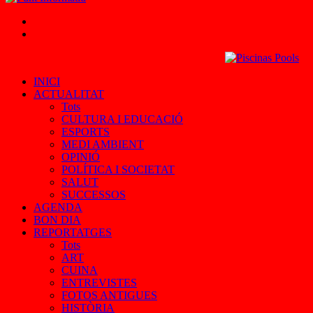
Cercar
Iniciar
sessió
INICI
ACTUALITAT
Tots
CULTURA I EDUCACIÓ
ESPORTS
MEDI AMBIENT
OPINIÓ
POLÍTICA I SOCIETAT
SALUT
SUCCESSOS
AGENDA
BON DIA
REPORTATGES
Tots
ART
CUINA
ENTREVISTES
FOTOS ANTIGUES
HISTÒRIA