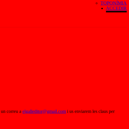
TOPONÍMIA
ACCEDIR
u un correu a
elgalleditor@gmail.com
i us enviarem les claus per