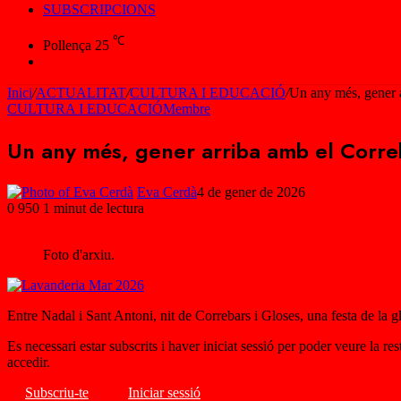
SUBSCRIPCIONS
℃
Pollença
25
Cercar
Inici
/
ACTUALITAT
/
CULTURA I EDUCACIÓ
/
Un any més, gener a
CULTURA I EDUCACIÓ
Membre
Un any més, gener arriba amb el Corre
Eva Cerdà
4 de gener de 2026
0
950
1 minut de lectura
Facebook
X
WhatsApp
Telegram
Foto d'arxiu.
Entre Nadal i Sant Antoni, nit de Correbars i Gloses, una festa de la g
Es necessari estar subscrits i haver iniciat sessió per poder veure la r
accedir.
Subscriu-te
Iniciar sessió