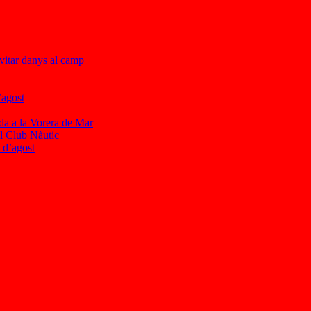
evitar danys al camp
’agost
da a la Vorera de Mar
al Club Nàutic
6 d’agost