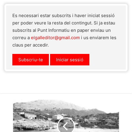
Es necessari estar subscrits i haver iniciat sessió
per poder veure la resta del contingut. Si ja estau
subscrits al Punt Informatiu en paper enviau un
correu a
elgalleditor@gmail.com
i us enviarem les
claus per accedir.
Subscriu-te
Iniciar sessió
Pere
Nadal,
pregoner
de
les