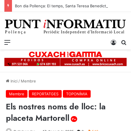
Bon dia Pollença: El temps, Santa Teresa Benedicta de la Creu i l’actualitat d’avui 9 d’agost
Menu
Iniciar
C
Inici
/
Membre
Membre
REPORTATGES
TOPONÍMIA
Els nostres noms de lloc: la
placeta Martorell
P+