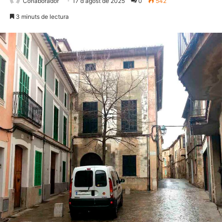
Col·laborador
17 d'agost de 2025
0
542
3 minuts de lectura