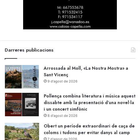
Darreres publicacions
Arrossada al Moll, «La Nostra Mostra» a
Sant Vicenç
9 d'agost de 2026
Pollença combina literatura i música aquest
dissabte amb la presentació d’una novel·la
i un concert simfònic
8 d'agost de 2026
Obert un període extraordinari de caça de
coloms i tudons per evitar danys al camp
7 d'agost de 2026