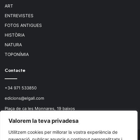
ART
ENTREVISTES
FOTOS ANTIGUES
HISTÒRIA
NATURA
TOPONÍMIA
Contacte
+34 971 533850
edicions@elgall.com
Plaça de ca les Monnares, 19 baixos
07460 Pollença
Valorem la teva privadesa
Utilitzem cookies per millorar la vostra experiència de
navegació, publicar anuncis o contingut personalitzats i