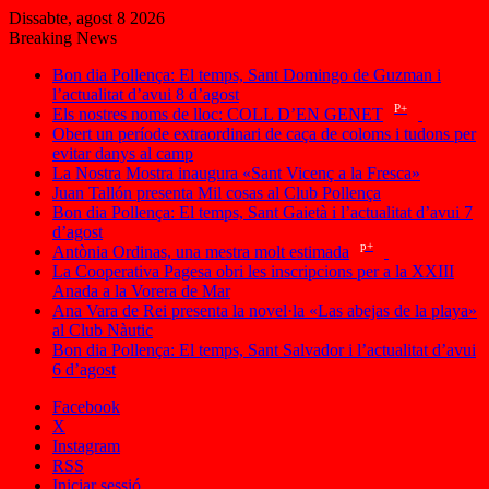
Dissabte, agost 8 2026
Breaking News
Bon dia Pollença: El temps, Sant Domingo de Guzman i
l’actualitat d’avui 8 d’agost
P+
Els nostres noms de lloc: COLL D’EN GENET
Obert un període extraordinari de caça de coloms i tudons per
evitar danys al camp
La Nostra Mostra inaugura «Sant Vicenç a la Fresca»
Juan Tallón presenta Mil cosas al Club Pollença
Bon dia Pollença: El temps, Sant Gaietà i l’actualitat d’avui 7
d’agost
p+
Antònia Ordinas, una mestra molt estimada
La Cooperativa Pagesa obri les inscripcions per a la XXIII
Anada a la Vorera de Mar
Ana Vara de Rei presenta la novel·la «Las abejas de la playa»
al Club Nàutic
Bon dia Pollença: El temps, Sant Salvador i l’actualitat d’avui
6 d’agost
Facebook
X
Instagram
RSS
Iniciar sessió