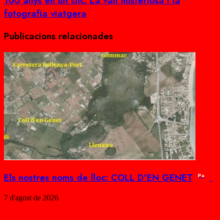
100 anys en un clic: La vall misteriosa i la
fotografia viatgera
Publicacions relacionades
Els nostres noms de lloc: COLL D’EN GENET
P+
7 d'agost de 2026