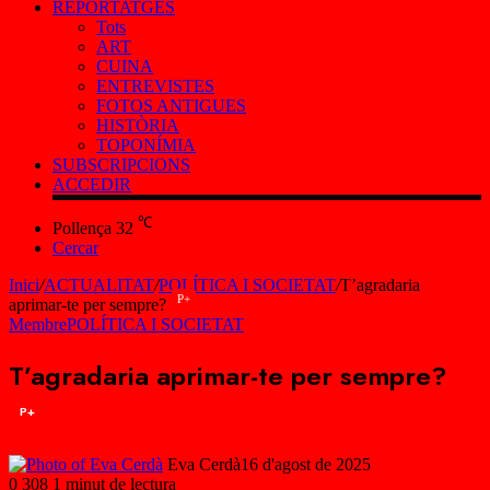
REPORTATGES
Tots
ART
CUINA
ENTREVISTES
FOTOS ANTIGUES
HISTÒRIA
TOPONÍMIA
SUBSCRIPCIONS
ACCEDIR
℃
Pollença
32
Cercar
Inici
/
ACTUALITAT
/
POLÍTICA I SOCIETAT
/
T’agradaria
P+
aprimar-te per sempre?
Membre
POLÍTICA I SOCIETAT
T’agradaria aprimar-te per sempre?
P+
Eva Cerdà
16 d'agost de 2025
0
308
1 minut de lectura