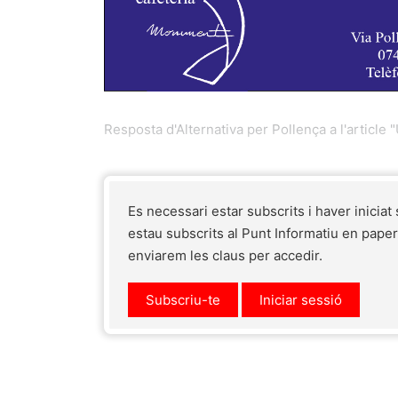
Resposta d'Alternativa per Pollença a l'article "
Es necessari estar subscrits i haver iniciat
estau subscrits al Punt Informatiu en pape
enviarem les claus per accedir.
Subscriu-te
Iniciar sessió