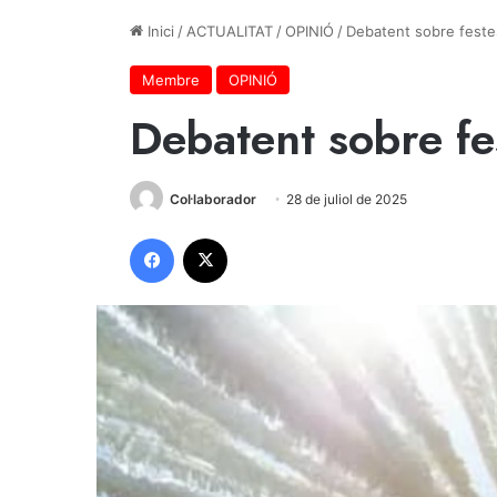
Inici
/
ACTUALITAT
/
OPINIÓ
/
Debatent sobre festes 
Membre
OPINIÓ
Debatent sobre fest
Col·laborador
28 de juliol de 2025
Facebook
X