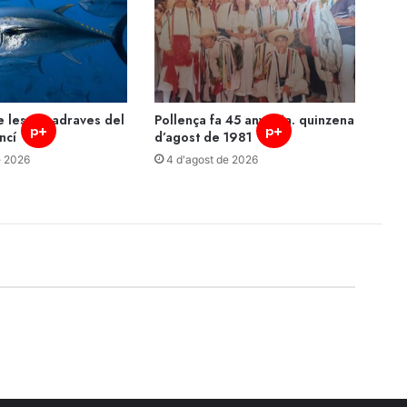
 les almadraves del
Pollença fa 45 anys: 1a. quinzena
p+
p+
ncí
d’agost de 1981
e 2026
4 d'agost de 2026