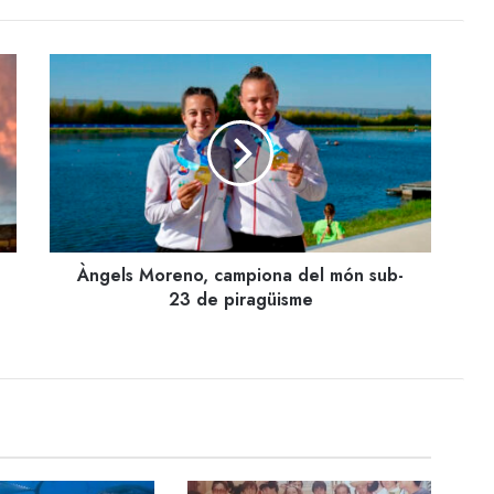
Àngels
Moreno,
campiona
del
món
sub-
23
de
piragüisme
Àngels Moreno, campiona del món sub-
23 de piragüisme