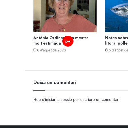
Antònia Ordinas, una mestra
Notes sobre
p+
molt estimada
litoral polle
6 d'agost de 2026
5 d'agost d
Deixa un comentari
Heu d'
iniciar la sessió
per escriure un comentari.