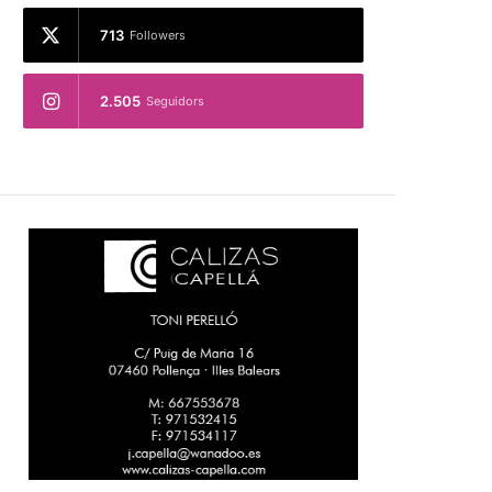
713
Followers
2.505
Seguidors