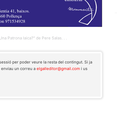
Una Patrona laica?" de Pere Salas. . .
 sessió per poder veure la resta del contingut. Si ja
r enviau un correu a
elgalleditor@gmail.com
i us