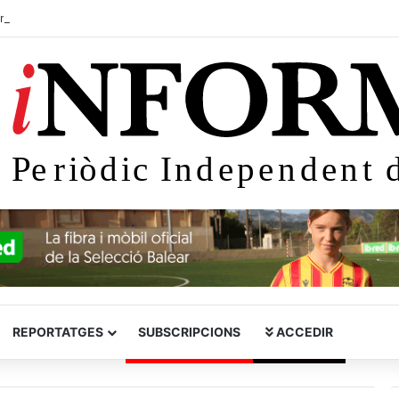
p+
inas, una mestra molt estimada
REPORTATGES
SUBSCRIPCIONS
ACCEDIR