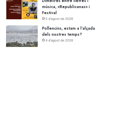
Dimecres entre lletres i
música, «Republicanas» i
Festival
5 d'agost de 2026
Pollencins, estam a l’alçada
dels nostres temps?
4 d'agost de 2026