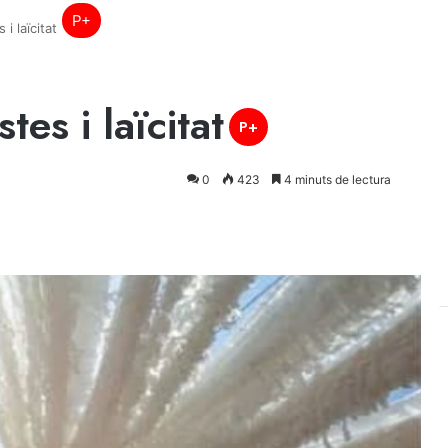
P+
i laïcitat
es i laïcitat
P+
0
423
4 minuts de lectura