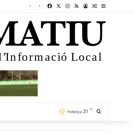
Facebook
X
Instagram
RSS
Iniciar sessió
Article aleatori
Sidebar
℃
31
Cercar
Pollença