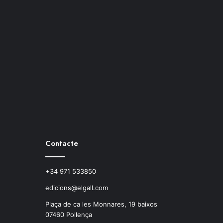
Contacte
+34 971 533850
edicions@elgall.com
Plaça de ca les Monnares, 19 baixos
07460 Pollença