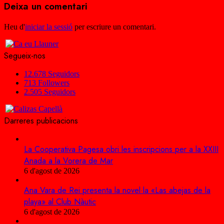
Deixa un comentari
Heu d'
iniciar la sessió
per escriure un comentari.
Segueix-nos
12.678
Seguidors
713
Followers
2.505
Seguidors
Darreres publicacions
La Cooperativa Pagesa obri les inscripcions per a la XXIII
Anada a la Vorera de Mar
6 d'agost de 2026
Ana Vara de Rei presenta la novel·la «Las abejas de la
playa» al Club Nàutic
6 d'agost de 2026