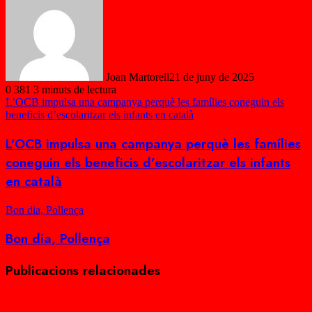
Joan Martorell
21 de juny de 2025
0
381
3 minuts de lectura
L’OCB impulsa una campanya perquè les famílies coneguin els
beneficis d’escolaritzar els infants en català
L’OCB impulsa una campanya perquè les famílies
coneguin els beneficis d’escolaritzar els infants
en català
Bon dia, Pollença
Bon dia, Pollença
Publicacions relacionades