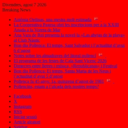
Divendres, agost 7 2026
Breaking News
p+
Antònia Ordinas, una mestra molt estimada
La Cooperativa Pagesa obri les inscripcions per a la XXIII
Anada a la Vorera de Mar
Ana Vara de Rei presenta la novel·la «Las abejas de la playa»
al Club Nàutic
Bon dia Pollença: El temps, Sant Salvador i l’actualitat d’avui
6 d’agost
p+
Notes sobre les almadraves del litoral pollencí
El programa de les festes de Cala Sant Vicenç 2026
Dimecres entre lletres i música, «Republicanas» i Festival
Bon dia Pollença: El temps, Santa Maria de les Neus i
l’actualitat d’avui 5 d’agost
p+
Pollença fa 45 anys: 1a. quinzena d’agost de 1981
Pollencins, estam a l’alçada dels nostres temps?
Facebook
X
Instagram
RSS
Iniciar sessió
Article aleatori
Sidebar