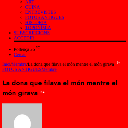
ART
CUINA
ENTREVISTES
FOTOS ANTIGUES
HISTÒRIA
TOPONÍMIA
SUBSCRIPCIONS
ACCEDIR
℃
Pollença
26
Cercar
P+
Inici
/
Membre
/
La dona que filava el món mentre el món girava
FOTOS ANTIGUES
Membre
La dona que filava el món mentre el
món girava
P+