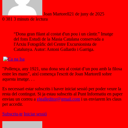
Joan Martorell
21 de juny de 2025
0
381
3 minuts de lectura
“Dona gran filant al costat d'un pou i un càntir.” Imatge
del fons Estudi de la Masia Catalana conservada a
l'Arxiu Fotogràfic del Centre Excursionista de
Catalunya. Autor: Antoni Gallardo i Garriga.
"Pollença, any 1921, una dona seu al costat d’un pou amb la filosa
entre les mans", així comença l'escrit de Joan Martorell sobre
aquesta imatge. . .
Es necessari estar subscrits i haver iniciat sessió per poder veure la
resta del contingut. Si ja estau subscrits al Punt Informatiu en paper
enviau un correu a
elgalleditor@gmail.com
i us enviarem les claus
per accedir.
Subscriu-te
Iniciar sessió