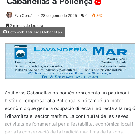
Cabanellas a Pollença
P+
Eva Cerdà
28 de gener de 2025
0
862
2 minuts de lectura
Foto web Astilleros Cabanellas
Astilleros Cabanellas no només representa un patrimoni
històric i empresarial a Pollença, sinó també un motor
econòmic que genera ocupació directa i indirecta a la regió
i dinamitza el sector marítim. La continuïtat de les seves
activitats és fonamental per a l’estabilitat econòmica local i
per a la conservació de la tradició marítima de la zona. . .