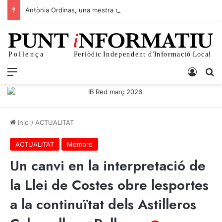
Antònia Ordinas, una mestra molt estimada
p+
Menu
Iniciar
C
Inici
/
ACTUALITAT
ACTUALITAT
Membre
Un canvi en la interpretació de
la Llei de Costes obre lesportes
a la continuïtat dels Astilleros