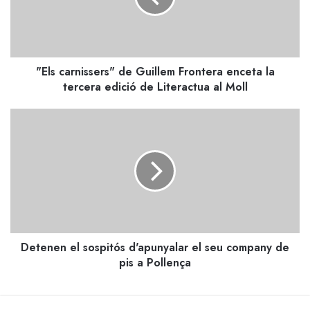
enceta
la
tercera
edició
"Els carnissers" de Guillem Frontera enceta la
de
Literactua
tercera edició de Literactua al Moll
al
Moll
Detenen
el
sospitós
d'apunyalar
el
seu
company
de
pis
Detenen el sospitós d'apunyalar el seu company de
a
Pollença
pis a Pollença