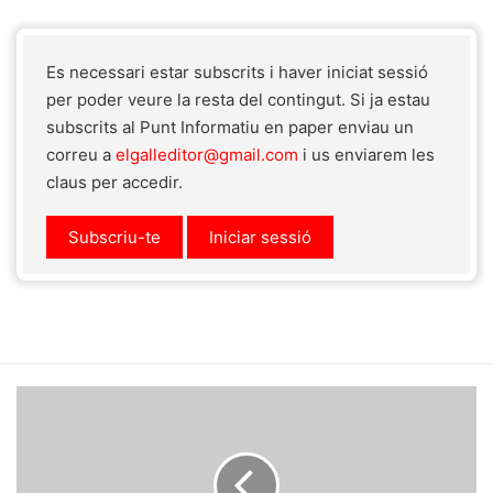
Es necessari estar subscrits i haver iniciat sessió
per poder veure la resta del contingut. Si ja estau
subscrits al Punt Informatiu en paper enviau un
correu a
elgalleditor@gmail.com
i us enviarem les
claus per accedir.
Subscriu-te
Iniciar sessió
"Els
carnissers"
de
Guillem
Frontera