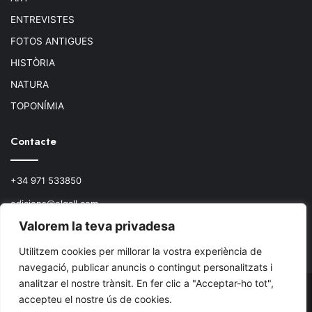
ENTREVISTES
FOTOS ANTIGUES
HISTÒRIA
NATURA
TOPONÍMIA
Contacte
+34 971 533850
edicions@elgall.com
Valorem la teva privadesa
Plaça de ca les Monnares, 19 baixos
07460 Pollença
Utilitzem cookies per millorar la vostra experiència de
navegació, publicar anuncis o contingut personalitzats i
analitzar el nostre trànsit. En fer clic a "Acceptar-ho tot",
© Copyright 2026, Todos los derechos reservados.
accepteu el nostre ús de cookies.