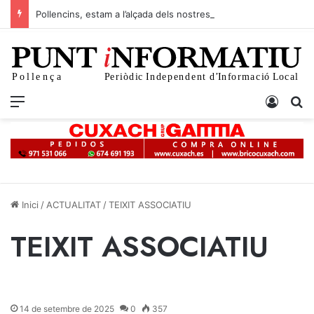
Pollencins, estam a l’alçada dels nostres temps?
Menu
Iniciar
C
Inici
/
ACTUALITAT
/
TEIXIT ASSOCIATIU
TEIXIT ASSOCIATIU
14 de setembre de 2025
0
357