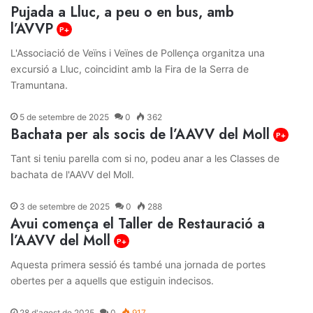
Pujada a Lluc, a peu o en bus, amb
l’AVVP
P+
L'Associació de Veïns i Veïnes de Pollença organitza una
excursió a Lluc, coincidint amb la Fira de la Serra de
Tramuntana.
5 de setembre de 2025
0
362
Bachata per als socis de l’AAVV del Moll
P+
Tant si teniu parella com si no, podeu anar a les Classes de
bachata de l'AAVV del Moll.
3 de setembre de 2025
0
288
Avui comença el Taller de Restauració a
l’AAVV del Moll
P+
Aquesta primera sessió és també una jornada de portes
obertes per a aquells que estiguin indecisos.
28 d'agost de 2025
0
917