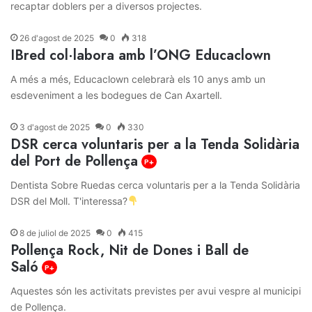
recaptar doblers per a diversos projectes.
26 d'agost de 2025
0
318
IBred col·labora amb l’ONG Educaclown
A més a més, Educaclown celebrarà els 10 anys amb un
esdeveniment a les bodegues de Can Axartell.
3 d'agost de 2025
0
330
DSR cerca voluntaris per a la Tenda Solidària
del Port de Pollença
P+
Dentista Sobre Ruedas cerca voluntaris per a la Tenda Solidària
DSR del Moll. T'interessa?
8 de juliol de 2025
0
415
Pollença Rock, Nit de Dones i Ball de
Saló
P+
Aquestes són les activitats previstes per avui vespre al municipi
de Pollença.