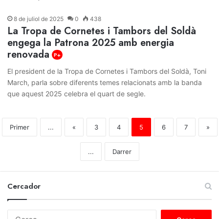
8 de juliol de 2025
0
438
La Tropa de Cornetes i Tambors del Soldà
engega la Patrona 2025 amb energia
renovada
P+
El president de la Tropa de Cornetes i Tambors del Soldà, Toni
March, parla sobre diferents temes relacionats amb la banda
que aquest 2025 celebra el quart de segle.
Primer
...
«
3
4
5
6
7
»
...
Darrer
Cercador
C