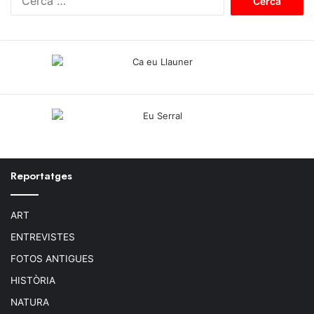
e
r
c
a
:
Reportatges
ART
ENTREVISTES
FOTOS ANTIGUES
HISTÒRIA
NATURA