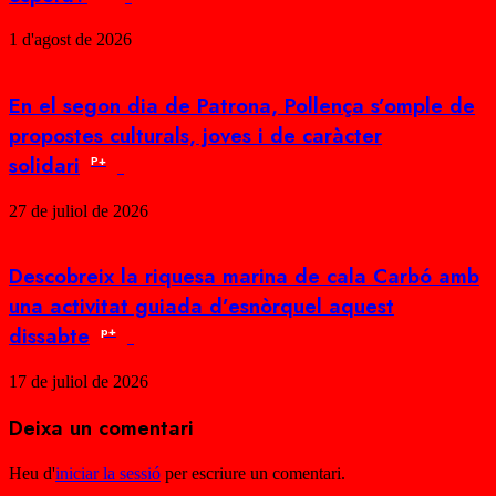
1 d'agost de 2026
En el segon dia de Patrona, Pollença s’omple de
propostes culturals, joves i de caràcter
solidari
P+
27 de juliol de 2026
Descobreix la riquesa marina de cala Carbó amb
una activitat guiada d’esnòrquel aquest
dissabte
p+
17 de juliol de 2026
Deixa un comentari
Heu d'
iniciar la sessió
per escriure un comentari.