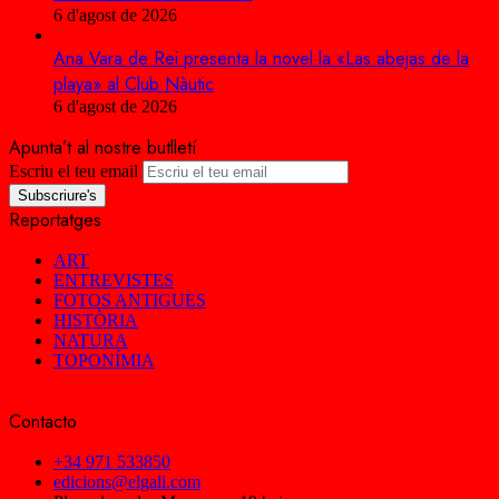
6 d'agost de 2026
Ana Vara de Rei presenta la novel·la «Las abejas de la
playa» al Club Nàutic
6 d'agost de 2026
Apunta’t al nostre butlletí
Escriu el teu email
Reportatges
ART
ENTREVISTES
FOTOS ANTIGUES
HISTÒRIA
NATURA
TOPONÍMIA
Contacto
+34 971 533850
edicions@elgall.com