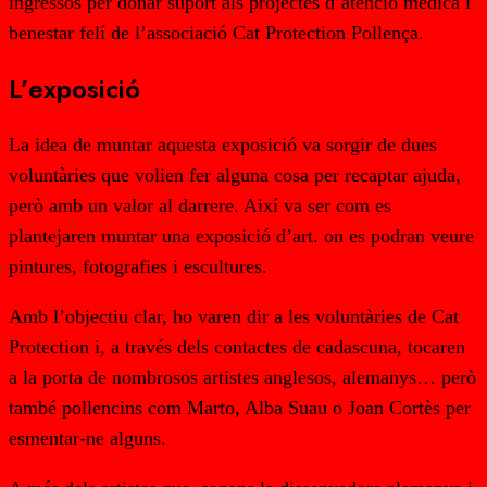
ingressos per donar suport als projectes d’atenció mèdica i
benestar felí de l’associació Cat Protection Pollença.
L’exposició
La idea de muntar aquesta exposició va sorgir de dues
voluntàries que volien fer alguna cosa per recaptar ajuda,
però amb un valor al darrere. Així va ser com es
plantejaren muntar una exposició d’art. on es podran veure
pintures, fotografies i escultures.
Amb l’objectiu clar, ho varen dir a les voluntàries de Cat
Protection i, a través dels contactes de cadascuna, tocaren
a la porta de nombrosos artistes anglesos, alemanys… però
també pollencins com Marto, Alba Suau o Joan Cortès per
esmentar-ne alguns.