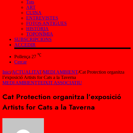
Tots
ART
CUINA
ENTREVISTES
FOTOS ANTIGUES
HISTÒRIA
TOPONÍMIA
SUBSCRIPCIONS
ACCEDIR
℃
Pollença
27
Cercar
Inici
/
ACTUALITAT
/
MEDI AMBIENT
/
Cat Protection organitza
l’exposició Artists for Cats a la Taverna
MEDI AMBIENT
TEIXIT ASSOCIATIU
Cat Protection organitza l’exposició
Artists for Cats a la Taverna