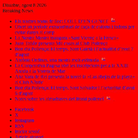
Dissabte, agost 8 2026
Breaking News
P+
Els nostres noms de lloc: COLL D’EN GENET
Obert un període extraordinari de caça de coloms i tudons per
evitar danys al camp
La Nostra Mostra inaugura «Sant Vicenç a la Fresca»
Juan Tallón presenta Mil cosas al Club Pollença
Bon dia Pollença: El temps, Sant Gaietà i l’actualitat d’avui 7
d’agost
p+
Antònia Ordinas, una mestra molt estimada
La Cooperativa Pagesa obri les inscripcions per a la XXIII
Anada a la Vorera de Mar
Ana Vara de Rei presenta la novel·la «Las abejas de la playa»
al Club Nàutic
Bon dia Pollença: El temps, Sant Salvador i l’actualitat d’avui
6 d’agost
p+
Notes sobre les almadraves del litoral pollencí
Facebook
X
Instagram
RSS
Iniciar sessió
Article aleatori