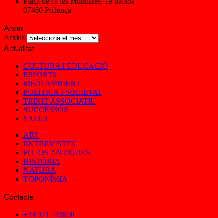
Plaça de ca les Monnares, 19 baixos
07460 Pollença
Arxius
Arxius
Actualitat
CULTURA I EDUCACIÓ
ESPORTS
MEDI AMBIENT
POLÍTICA I SOCIETAT
TEIXIT ASSOCIATIU
SUCCESSOS
SALUT
ART
ENTREVISTES
FOTOS ANTIGUES
HISTÒRIA
NATURA
TOPONÍMIA
Contacte
+34 971 533850