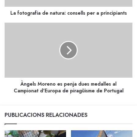
La fotografia de natura: consells per a principiants
Àngels
Moreno
es
penja
dues
medalles
al
Campionat
d'Europa
Àngels Moreno es penja dues medalles al
de
piragüisme
Campionat d'Europa de piragüisme de Portugal
de
Portugal
PUBLICACIONS RELACIONADES