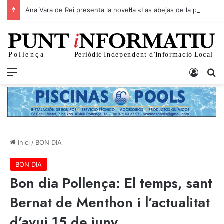
Ana Vara de Rei presenta la novel·la «Las abejas de la playa» al Club Nàutic
Menu
Iniciar
C
Inici
/
BON DIA
BON DIA
Bon dia Pollença: El temps, sant
Bernat de Menthon i l’actualitat
d’avui 15 de juny