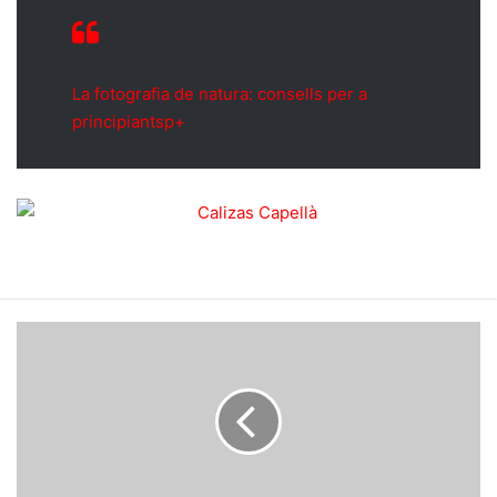
La fotografia de natura: consells per a
principiantsp+
La
fotografia
de
natura:
consells
per
a
principiants