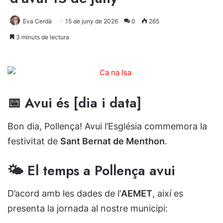
Eva Cerdà
15 de juny de 2026
0
265
3 minuts de lectura
📅 Avui és [dia i data]
Bon dia, Pollença! Avui l’Església commemora la
festivitat de
Sant Bernat de Menthon
.
🌤️ El temps a Pollença avui
D’acord amb les dades de l’
AEMET
, així es
presenta la jornada al nostre municipi: