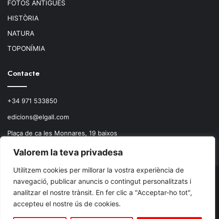
FOTOS ANTIGUES
HISTÒRIA
NATURA
TOPONÍMIA
Contacte
+34 971 533850
edicions@elgall.com
Plaça de ca les Monnares, 19 baixos
07460 Pollença
Valorem la teva privadesa
Utilitzem cookies per millorar la vostra experiència de
navegació, publicar anuncis o contingut personalitzats i
© Copyright 2026, Todos los derechos reservados.
analitzar el nostre trànsit. En fer clic a "Acceptar-ho tot",
accepteu el nostre ús de cookies.
Facebook
X
Instagram
RSS