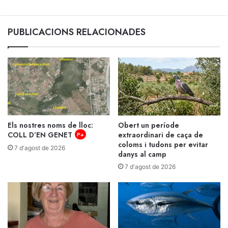
de
10.000
euros
PUBLICACIONS RELACIONADES
Els nostres noms de lloc:
Obert un període
COLL D’EN GENET
extraordinari de caça de
P+
coloms i tudons per evitar
7 d'agost de 2026
danys al camp
7 d'agost de 2026