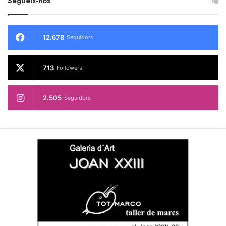
Segueix-nos
12.678
Seguidors
713
Followers
2.505
Seguidors