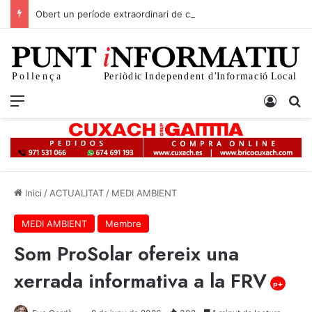
Obert un període extraordinari de caça de coloms i tudons per evitar danys al camp
Menu
Iniciar
C
Inici
/
ACTUALITAT
/
MEDI AMBIENT
MEDI AMBIENT
Membre
Som ProSolar ofereix una
xerrada informativa a la FRV
p+