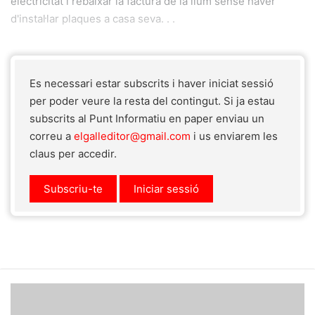
electricitat i rebaixar la factura de la llum sense haver
d'instal·lar plaques a casa seva. . .
Es necessari estar subscrits i haver iniciat sessió
per poder veure la resta del contingut. Si ja estau
subscrits al Punt Informatiu en paper enviau un
correu a
elgalleditor@gmail.com
i us enviarem les
claus per accedir.
Subscriu-te
Iniciar sessió
Veïns
del