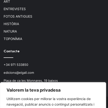
ART
ENTREVISTES
FOTOS ANTIGUES
HISTÒRIA
NATURA
TOPONÍMIA
Contacte
+34 971 533850
edicions@elgall.com
Plaça de ca les Monnares, 19 baixos
07460 Pollença
Valorem la teva privadesa
Utilitzem cookies per millorar la vostra experiència de
navegació, publicar anuncis o contingut personalitzats i
© Copyright 2026, Todos los derechos reservados.