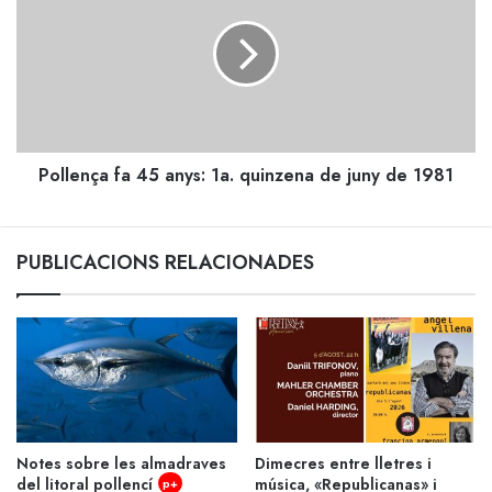
45
anys:
1a.
quinzena
de
juny
de
Pollença fa 45 anys: 1a. quinzena de juny de 1981
1981
PUBLICACIONS RELACIONADES
Notes sobre les almadraves
Dimecres entre lletres i
del litoral pollencí
música, «Republicanas» i
p+