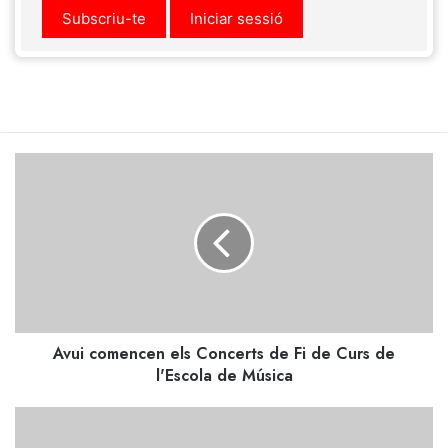
Subscriu-te
Iniciar sessió
Avui
comencen
els
Concerts
de
Fi
de
Curs
de
Avui comencen els Concerts de Fi de Curs de
l'Escola
de
l'Escola de Música
Música
Pollença
fa