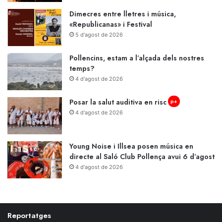
Dimecres entre lletres i música,
«Republicanas» i Festival
5 d'agost de 2026
Pollencins, estam a l’alçada dels nostres
temps?
4 d'agost de 2026
Posar la salut auditiva en risc
p+
4 d'agost de 2026
Young Noise i Illsea posen música en
directe al Saló Club Pollença avui 6 d’agost
4 d'agost de 2026
Reportatges