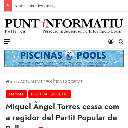
Notes sobre les almadraves del litoral pollencí
p+
Menu
Iniciar
C
Inici
/
ACTUALITAT
/
POLÍTICA I SOCIETAT
Membre
POLÍTICA I SOCIETAT
Miquel Àngel Torres cessa com
a regidor del Partit Popular de