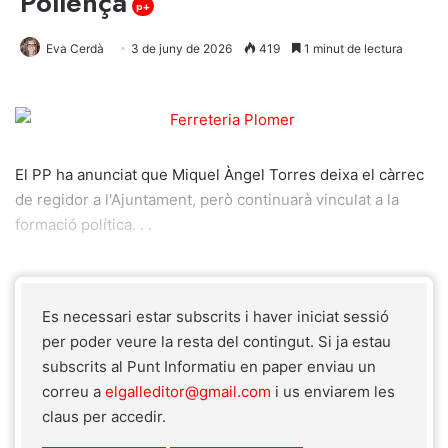
Pollença
p+
Eva Cerdà
3 de juny de 2026
419
1 minut de lectura
El PP ha anunciat que Miquel Àngel Torres deixa el càrrec
de regidor a l'Ajuntament, però continuarà vinculat a la
formació política. . .
Es necessari estar subscrits i haver iniciat sessió
per poder veure la resta del contingut. Si ja estau
subscrits al Punt Informatiu en paper enviau un
correu a
elgalleditor@gmail.com
i us enviarem les
claus per accedir.