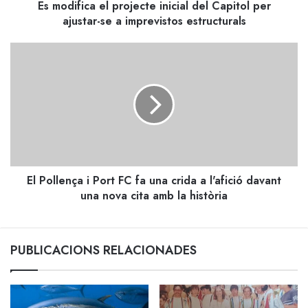
Es modifica el projecte inicial del Capitol per
se
a
ajustar-se a imprevistos estructurals
imprevistos
estructurals
El
Pollença
i
Port
FC
fa
una
crida
a
El Pollença i Port FC fa una crida a l'afició davant
l'afició
davant
una nova cita amb la història
una
nova
cita
PUBLICACIONS RELACIONADES
amb
la
història