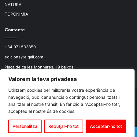
NATURA
TOPONÍMIA
Contacte
+34 971 533850
edicions@elgall.com
Plaça de ca les Monnares, 19 baixos
07460 Pollença
Valorem la teva privadesa
Utilitzem cookies per millorar la vostra experiència de
navegació, publicar anuncis o contingut personalitzats i
© Copyright 2026, Todos los derechos reservados.
analitzar el nostre trànsit. En fer clic a "Acceptar-ho tot",
accepteu el nostre ús de cookies.
Facebook
X
Instagram
RSS
Personalitza
Rebutjar-ho tot
Acceptar-ho tot