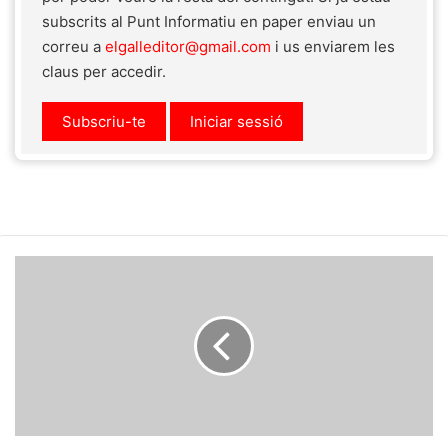
subscrits al Punt Informatiu en paper enviau un
correu a
elgalleditor@gmail.com
i us enviarem les
claus per accedir.
Subscriu-te
Iniciar sessió
Es
modifica
el
projecte
inicial
del
Capitol
per
ajustar-