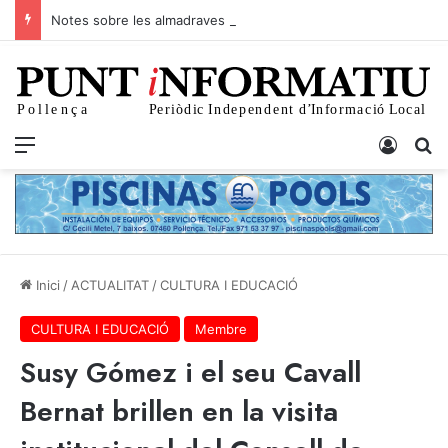
Notes sobre les almadraves del litoral pollencí
p+
Menu
Iniciar
C
Inici
/
ACTUALITAT
/
CULTURA I EDUCACIÓ
CULTURA I EDUCACIÓ
Membre
Susy Gómez i el seu Cavall
Bernat brillen en la visita