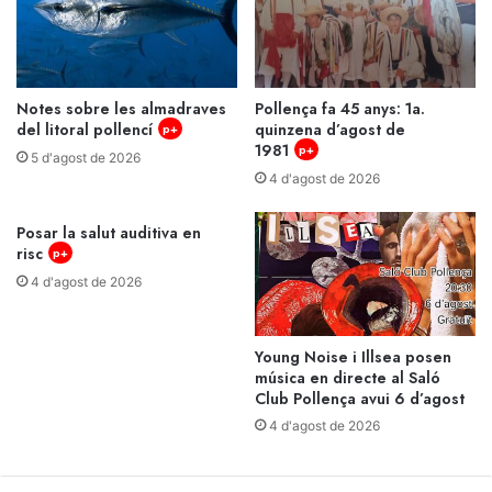
Notes sobre les almadraves
Pollença fa 45 anys: 1a.
del litoral pollencí
quinzena d’agost de
p+
1981
p+
5 d'agost de 2026
4 d'agost de 2026
Posar la salut auditiva en
risc
p+
4 d'agost de 2026
Young Noise i Illsea posen
música en directe al Saló
Club Pollença avui 6 d’agost
4 d'agost de 2026