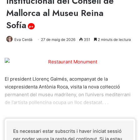
institucional del Consell de
Mallorca al Museu Reina
Sofía
p+
Eva Cerdà
27 de maig de 2026
351
2 minuts de lectura
El president Llorenç Galmés, acompanyat de la
vicepresidenta Antònia Roca, visita la nova col·lecció
permanent del museu madrileny, on l’univers mediterrani
de l’artista pollencina ocupa un lloc destacat. . .
Es necessari estar subscrits i haver iniciat sessió
per poder veure la resta del contingut. Si ja estau