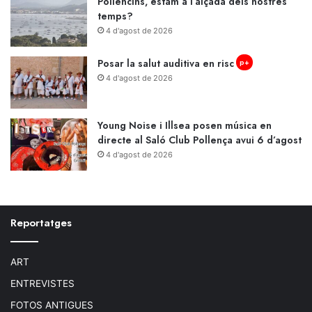
Pollencins, estam a l’alçada dels nostres
temps?
4 d'agost de 2026
Posar la salut auditiva en risc
p+
4 d'agost de 2026
Young Noise i Illsea posen música en
directe al Saló Club Pollença avui 6 d’agost
4 d'agost de 2026
Reportatges
ART
ENTREVISTES
FOTOS ANTIGUES