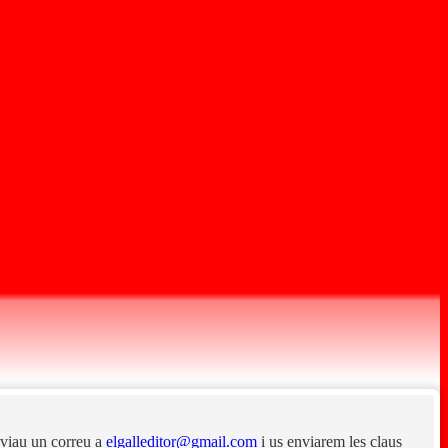
enviau un correu a
elgalleditor@gmail.com
i us enviarem les claus