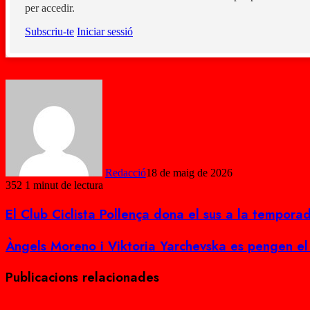
per accedir.
Subscriu-te
Iniciar sessió
Redacció
18 de maig de 2026
352
1 minut de lectura
Facebook
X
WhatsApp
Telegram
El
El Club Ciclista Pollença dona el sus a la tempor
Club
Ciclista
Àngels
Àngels Moreno i Viktoria Yarchevska es pengen e
Pollença
Moreno
dona
i
el
Publicacions relacionades
Viktoria
sus
Yarchevska
a
es
la