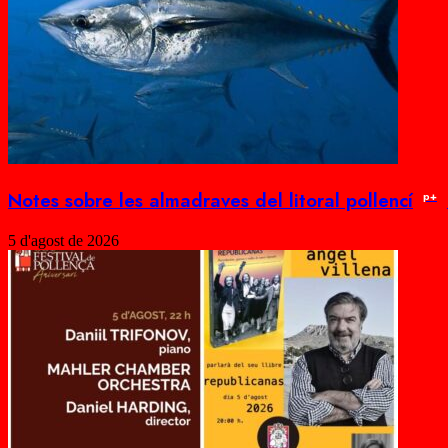
Notes sobre les almadraves del litoral pollencí
p+
5 d'agost de 2026