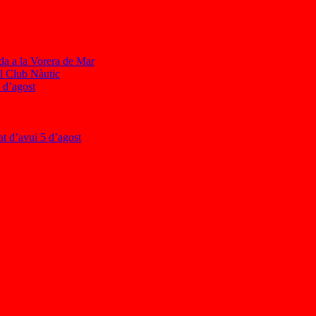
da a la Vorera de Mar
al Club Nàutic
6 d’agost
at d’avui 5 d’agost