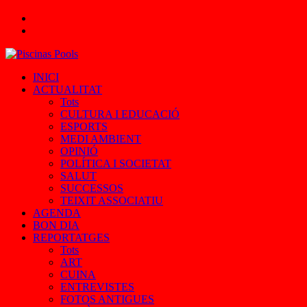
Cercar
Iniciar
sessió
INICI
ACTUALITAT
Tots
CULTURA I EDUCACIÓ
ESPORTS
MEDI AMBIENT
OPINIÓ
POLÍTICA I SOCIETAT
SALUT
SUCCESSOS
TEIXIT ASSOCIATIU
AGENDA
BON DIA
REPORTATGES
Tots
ART
CUINA
ENTREVISTES
FOTOS ANTIGUES