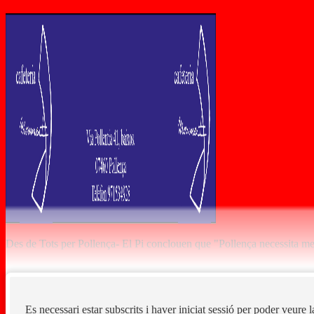
Des de Tots per Pollença- El Pi conclouen que "Pollença necessita meny
Es necessari estar subscrits i haver iniciat sessió per poder veure 