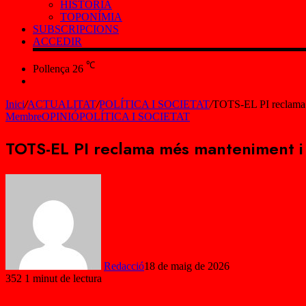
HISTÒRIA
TOPONÍMIA
SUBSCRIPCIONS
ACCEDIR
℃
Pollença
26
Cercar
Inici
/
ACTUALITAT
/
POLÍTICA I SOCIETAT
/
TOTS-EL PI reclama m
Membre
OPINIÓ
POLÍTICA I SOCIETAT
TOTS-EL PI reclama més manteniment i m
Redacció
18 de maig de 2026
352
1 minut de lectura
Facebook
X
WhatsApp
Telegram