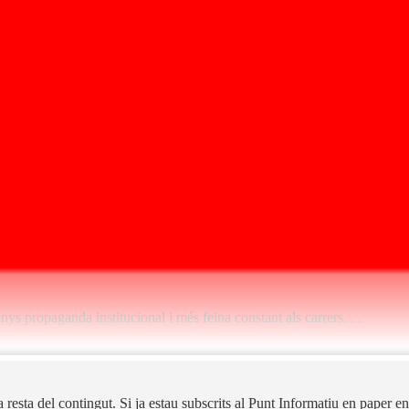
s propaganda institucional i més feina constant als carrers. . .
la resta del contingut. Si ja estau subscrits al Punt Informatiu en paper 