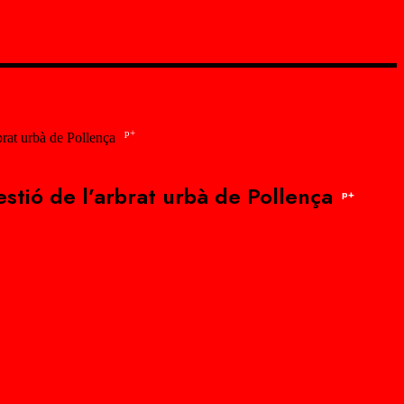
p+
rat urbà de Pollença
tió de l’arbrat urbà de Pollença
p+