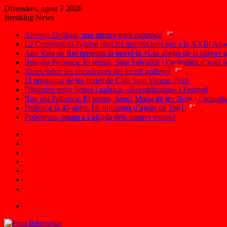
Divendres, agost 7 2026
Breaking News
p+
Antònia Ordinas, una mestra molt estimada
La Cooperativa Pagesa obri les inscripcions per a la XXIII Ana
Ana Vara de Rei presenta la novel·la «Las abejas de la playa» 
Bon dia Pollença: El temps, Sant Salvador i l’actualitat d’avui 
p+
Notes sobre les almadraves del litoral pollencí
El programa de les festes de Cala Sant Vicenç 2026
Dimecres entre lletres i música, «Republicanas» i Festival
Bon dia Pollença: El temps, Santa Maria de les Neus i l’actualit
p+
Pollença fa 45 anys: 1a. quinzena d’agost de 1981
Pollencins, estam a l’alçada dels nostres temps?
Facebook
X
Instagram
RSS
Iniciar
sessió
Article
aleatori
Sidebar
Menu