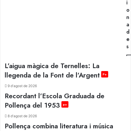
i
o
n
a
d
e
s
L’aigua màgica de Ternelles: La
llegenda de la Font de l’Argent
P+
9 d'agost de 2026
Recordant l’Escola Graduada de
Pollença del 1953
p+
8 d'agost de 2026
Pollença combina literatura i música