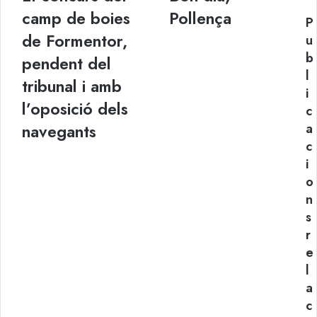
concurs
dia,
camp de boies
Pollença
P
del
Pollença
de Formentor,
camp
u
de
b
pendent del
boies
l
de
tribunal i amb
i
Formentor,
l’oposició dels
c
pendent
del
navegants
a
tribunal
c
i
i
amb
o
l’oposició
n
dels
navegants
s
r
e
l
a
c