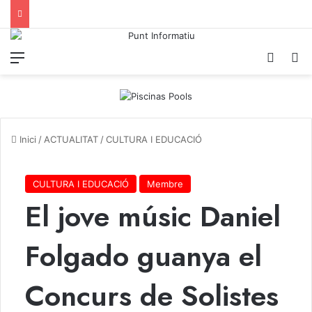
Menu
Iniciar
C
Inici
/
ACTUALITAT
/
CULTURA I EDUCACIÓ
CULTURA I EDUCACIÓ
Membre
El jove músic Daniel
Folgado guanya el
Concurs de Solistes