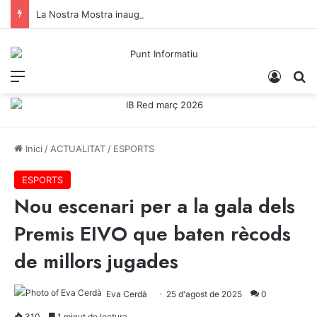
La Nostra Mostra inaugura «Sant Vicenç a la Fresca»
Menu
Iniciar
C
Inici
/
ACTUALITAT
/
ESPORTS
ESPORTS
Nou escenari per a la gala dels
Premis EIVO que baten rècods
de millors jugades
Eva Cerdà
25 d'agost de 2025
0
310
1 minut de lectura