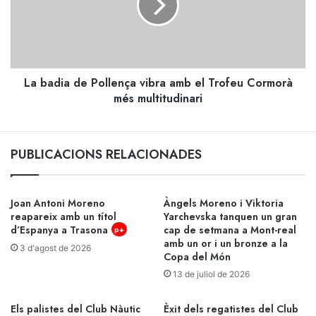
vibra
amb
el
Trofeu
Cormorà
La badia de Pollença vibra amb el Trofeu Cormorà
més
multitudinari
més multitudinari
PUBLICACIONS RELACIONADES
Joan Antoni Moreno
Àngels Moreno i Viktoria
reapareix amb un títol
Yarchevska tanquen un gran
d’Espanya a Trasona
cap de setmana a Mont-real
p+
amb un or i un bronze a la
3 d'agost de 2026
Copa del Món
13 de juliol de 2026
Els palistes del Club Nàutic
Èxit dels regatistes del Club