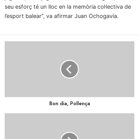
seu esforç té un lloc en la memòria col·lectiva de
l’esport balear”, va afirmar Juan Ochogavía.
Bon
dia,
Pollença
Bon dia, Pollença
La
badia
de
Pollença