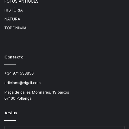
FOTOS ANTIGUES
HISTÒRIA
NATURA
TOPONÍMIA
Contacto
+34 971 533850
edicions@elgall.com
Plaça de ca les Monnares, 19 baixos
07460 Pollença
Arxius
Arxius