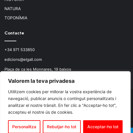
NATURA
TOPONÍMIA
Contacte
+34 971 533850
edicions@elgall.com
Plaça de ca les Monnares, 19 baixos
07460 Pollença
Valorem la teva privadesa
Utilitzem cookies per millorar la vostra experiència de
navegació, publicar anuncis o contingut personalitzats i
© Copyright 2026, Todos los derechos reservados.
analitzar el nostre trànsit. En fer clic a "Acceptar-ho tot",
accepteu el nostre ús de cookies.
Facebook
X
Instagram
RSS
Personalitza
Rebutjar-ho tot
Acceptar-ho tot