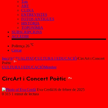
Tots
ART
CUINA
ENTREVISTES
FOTOS ANTIGUES
HISTÒRIA
TOPONÍMIA
SUBSCRIPCIONS
ACCEDIR
℃
Pollença
26
Cercar
Inici
/
ACTUALITAT
/
CULTURA I EDUCACIÓ
/
CircArt i Concert
P+
Poètic
CULTURA I EDUCACIÓ
Membre
CircArt i Concert Poètic
P+
Eva Cerdà
16 de febrer de 2025
0
315
1 minut de lectura