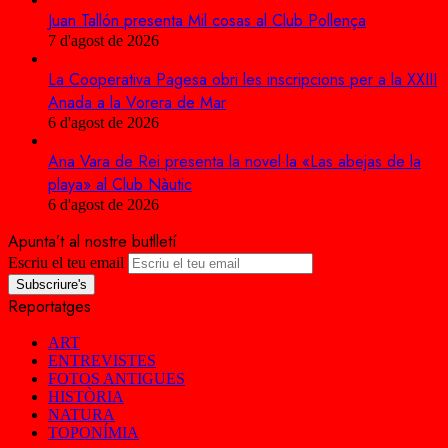
Juan Tallón presenta Mil cosas al Club Pollença
7 d'agost de 2026
La Cooperativa Pagesa obri les inscripcions per a la XXIII
Anada a la Vorera de Mar
6 d'agost de 2026
Ana Vara de Rei presenta la novel·la «Las abejas de la
playa» al Club Nàutic
6 d'agost de 2026
Apunta’t al nostre butlletí
Escriu el teu email
Reportatges
ART
ENTREVISTES
FOTOS ANTIGUES
HISTÒRIA
NATURA
TOPONÍMIA