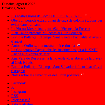
Dissabte, agost 8 2026
Breaking News
P+
Els nostres noms de lloc: COLL D’EN GENET
Obert un període extraordinari de caça de coloms i tudons per
evitar danys al camp
La Nostra Mostra inaugura «Sant Vicenç a la Fresca»
Juan Tallón presenta Mil cosas al Club Pollença
Bon dia Pollença: El temps, Sant Gaietà i l’actualitat d’avui 7
d’agost
p+
Antònia Ordinas, una mestra molt estimada
La Cooperativa Pagesa obri les inscripcions per a la XXIII
Anada a la Vorera de Mar
Ana Vara de Rei presenta la novel·la «Las abejas de la playa»
al Club Nàutic
Bon dia Pollença: El temps, Sant Salvador i l’actualitat d’avui
6 d’agost
p+
Notes sobre les almadraves del litoral pollencí
Facebook
X
Instagram
RSS
Iniciar sessió
Article aleatori