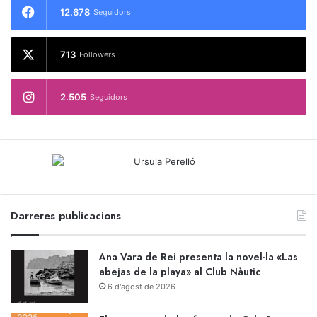
12.678
Seguidors
713
Followers
2.505
Seguidors
Darreres publicacions
Ana Vara de Rei presenta la novel·la «Las
abejas de la playa» al Club Nàutic
6 d'agost de 2026