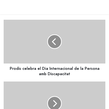
Prodis
celebra
el
Dia
Internacional
de
la
Persona
amb
Prodis celebra el Dia Internacional de la Persona
Discapacitat
amb Discapacitat
Agents
i
figures
de
Pollença