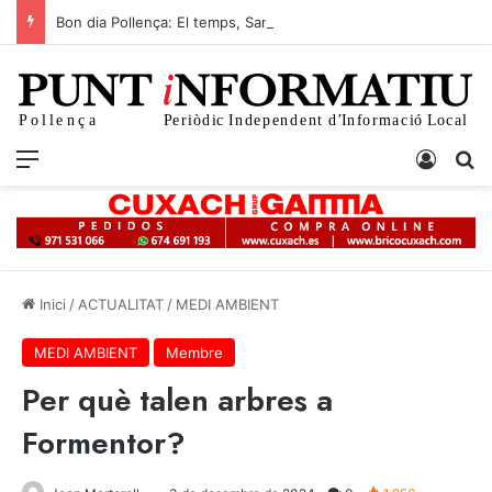
Bon dia Pollença: El temps, Sant Salvador i l’actualitat d’avui 6 d’agost
Menu
Iniciar
C
Inici
/
ACTUALITAT
/
MEDI AMBIENT
MEDI AMBIENT
Membre
Per què talen arbres a
Formentor?