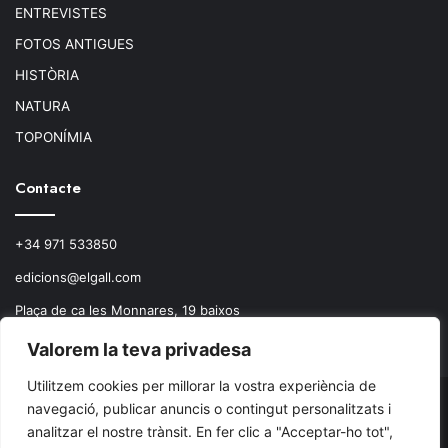
ENTREVISTES
FOTOS ANTIGUES
HISTÒRIA
NATURA
TOPONÍMIA
Contacte
+34 971 533850
edicions@elgall.com
Plaça de ca les Monnares, 19 baixos
07460 Pollença
Valorem la teva privadesa
Utilitzem cookies per millorar la vostra experiència de
navegació, publicar anuncis o contingut personalitzats i
© Copyright 2026, Todos los derechos reservados.
analitzar el nostre trànsit. En fer clic a "Acceptar-ho tot",