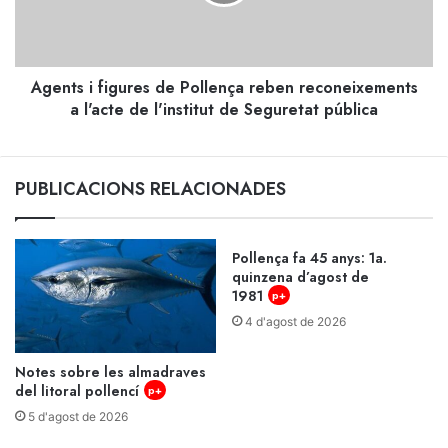
reben
reconeixements
a
l'acte
Agents i figures de Pollença reben reconeixements
de
l'institut
a l'acte de l'institut de Seguretat pública
de
Seguretat
pública
PUBLICACIONS RELACIONADES
Pollença fa 45 anys: 1a.
quinzena d’agost de
1981
p+
4 d'agost de 2026
Notes sobre les almadraves
del litoral pollencí
p+
5 d'agost de 2026