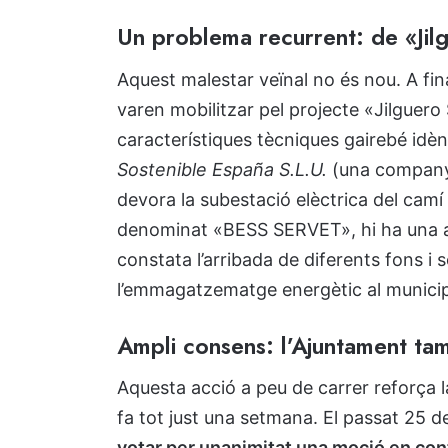
Un problema recurrent: de «Ji
Aquest malestar veïnal no és nou. A fina
varen mobilitzar pel projecte «Jilguero S
característiques tècniques gairebé idè
Sostenible España S.L.U.
(una companyia
devora la subestació elèctrica del camí
denominat «BESS SERVET», hi ha una a
constata l’arribada de diferents fons i
l’emmagatzematge energètic al municip
Ampli consens: l’Ajuntament tam
Aquesta acció a peu de carrer reforça la
fa tot just una setmana. El passat 25 d
votar per unanimitat una moció en contr