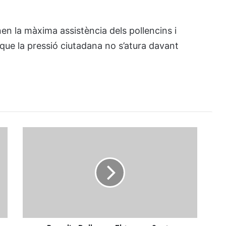
en la màxima assistència dels pollencins i
que la pressió ciutadana no s’atura davant
Bon
dia
Pollença:
El
temps,
Santa
Filomena
i
l'actualitat