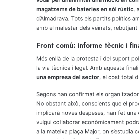
magatzems de bateries en sòl rústic
, 
d’Almadrava. Tots els partits polítics 
amb el malestar dels veïnats, rebutjant
Front comú: informe tècnic i f
Més enllà de la protesta i del suport polí
la via tècnica i legal. Amb aquesta final
una empresa del sector
, el cost total 
Segons han confirmat els organitzador
No obstant això, conscients que el procé
implicarà noves despeses, han fet una
vulgui col·laborar econòmicament podrà 
a la mateixa plaça Major, on s’estudia c