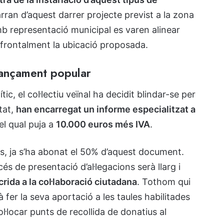
arran d’aquest darrer projecte previst a la zona
amb representació municipal es varen alinear
 frontalment la ubicació proposada.
inançament popular
tic, el col·lectiu veïnal ha decidit blindar-se per
itat,
han encarregat un informe especialitzat a
del qual puja a
10.000 euros més IVA
.
s, ja s’ha abonat el 50% d’aquest document.
s de presentació d’al·legacions serà llarg i
crida a la col·laboració ciutadana
. Tothom qui
fer la seva aportació a les taules habilitades
ol·locar punts de recollida de donatius al