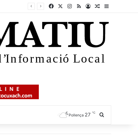
Facebook
X
Instagram
RSS
Iniciar sessió
Article aleatori
Sidebar
℃
27
Cercar
Pollença