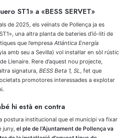
lguero ST1» a «BESS SERVET»
ls de 2025, els veïnats de Pollença ja es
T1», una altra planta de bateries d’ió-liti de
ntiques que l’empresa
Atlántica Energía
 amb seu a Sevilla) vol instal·lar en sòl rústic
 de Llenaire. Rere d’aquest nou projecte,
ltra signatura,
BESS Beta 1, SL
, fet que
 societats promotores interessades a explotar
i.
bé hi està en contra
 postura institucional que el municipi va fixar
e juny,
el ple de l’Ajuntament de Pollença va
a de la instal·lació d’aquest tipus de