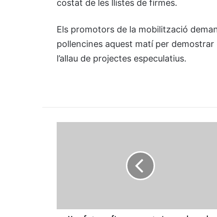
costat de les llistes de firmes.
Els promotors de la mobilització deman
pollencines aquest matí per demostrar 
l’allau de projectes especulatius.
Una
fotografia,
una
carta
i
una
plaça
de
toros: