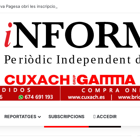
va Pagesa obri les inscripcions per a la XXIII Anada a la Vorera de Mar
REPORTATGES
SUBSCRIPCIONS
ACCEDIR