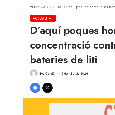
Inici
/
ACTUALITAT
/
D’aquí poques hores, a la Plaça
ACTUALITAT
D’aquí poques hor
concentració cont
bateries de liti
Eva Cerdà
5 de juliol de 2026
Facebook
X