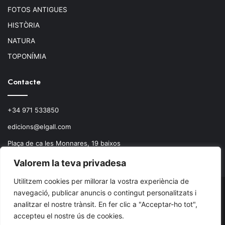
FOTOS ANTIGUES
HISTÒRIA
NATURA
TOPONÍMIA
Contacte
+34 971 533850
edicions@elgall.com
Plaça de ca les Monnares, 19 baixos
07460 Pollença
Valorem la teva privadesa
Utilitzem cookies per millorar la vostra experiència de
navegació, publicar anuncis o contingut personalitzats i
© Copyright 2026, Todos los derechos reservados.
analitzar el nostre trànsit. En fer clic a "Acceptar-ho tot",
accepteu el nostre ús de cookies.
Facebook
X
Instagram
RSS