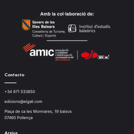
Contacto
+34 971 533850
edicions@elgall.com
Plaça de ca les Monnares, 19 baixos
07460 Pollença
Arxius