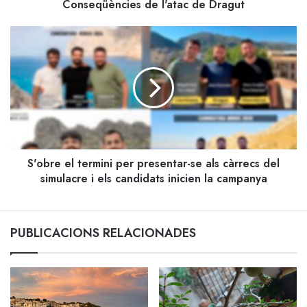
Conseqüències de l'atac de Dragut
S'obre
el
termini
per
presentar-
se
als
càrrecs
del
S'obre el termini per presentar-se als càrrecs del
simulacre
i
simulacre i els candidats inicien la campanya
els
candidats
inicien
PUBLICACIONS RELACIONADES
la
campanya