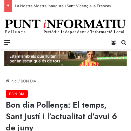
Juan Tallón presenta Mil cosas al Club Pollença
Menu
Iniciar
C
Inici
/
BON DIA
BON DIA
Bon dia Pollença: El temps,
Sant Justí i l’actualitat d’avui 6
de juny