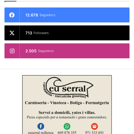
12.678
Seguidors
713
Followers
2.505
Seguidors