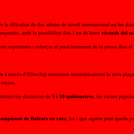
r la dificultat de dur atletes de nivell internacional en les da
petitiu, amb la possibilitat fins i tot de batre
rècords del 
sts esportistes i reforçar el posicionament de la prova dins el 
es
a través d’Elitechip mantenen automàticament la seva plaça p
s mesos.
antenen les distàncies de
5 i 10 quilòmetres
, les curses popula
ampionat de Balears en ruta
, tot i que aquest punt queda p