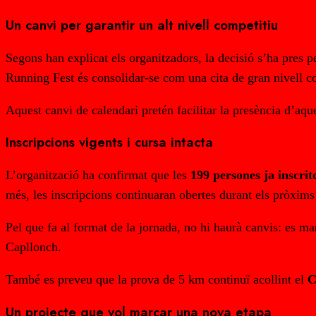
Un canvi per garantir un alt nivell competitiu
Segons han explicat els organitzadors, la decisió s’ha pres pe
Running Fest és consolidar-se com una cita de gran nivell com
Aquest canvi de calendari pretén facilitar la presència d’aque
Inscripcions vigents i cursa intacta
L’organització ha confirmat que les
199 persones ja inscrit
més, les inscripcions continuaran obertes durant els pròxim
Pel que fa al format de la jornada, no hi haurà canvis: es m
Capllonch.
També es preveu que la prova de 5 km continuï acollint el
C
Un projecte que vol marcar una nova etapa