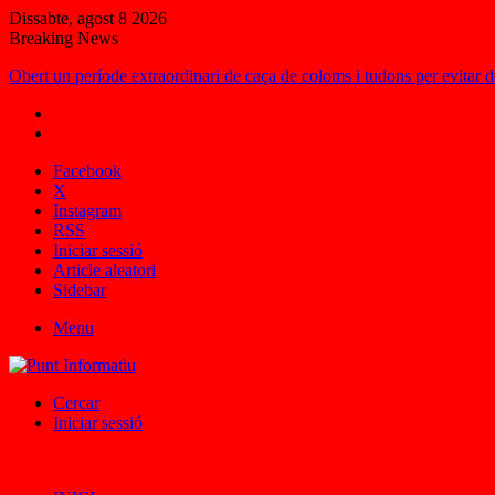
Dissabte, agost 8 2026
Breaking News
Obert un període extraordinari de caça de coloms i tudons per evitar 
Facebook
X
Instagram
RSS
Iniciar sessió
Article aleatori
Sidebar
Menu
Cercar
Iniciar sessió