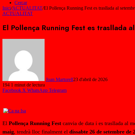
Cercar
Inici
/
ACTUALITAT
/
El Pollença Running Fest es trasllada al setembre
ACTUALITAT
El Pollença Running Fest es trasllada al
Joan Martorell
23 d'abril de 2026
194
1 minut de lectura
Facebook
X
WhatsApp
Telegram
El
Pollença Running Fest
canvia de data i es trasllada al 
maig
, tendrà lloc finalment el
dissabte 26 de setembre de 