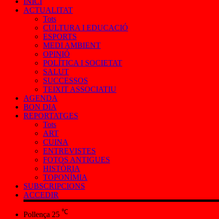
INICI
ACTUALITAT
Tots
CULTURA I EDUCACIÓ
ESPORTS
MEDI AMBIENT
OPINIÓ
POLÍTICA I SOCIETAT
SALUT
SUCCESSOS
TEIXIT ASSOCIATIU
AGENDA
BON DIA
REPORTATGES
Tots
ART
CUINA
ENTREVISTES
FOTOS ANTIGUES
HISTÒRIA
TOPONÍMIA
SUBSCRIPCIONS
ACCEDIR
℃
Pollença
25