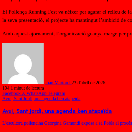
El Pollença Running Fest va néixer per agafar el relleu de la
la seva presentació, el projecte ha mantingut l’ambició de co
Amb aquest ajornament, l’organització guanya marge per prep
Joan Martorell
23 d'abril de 2026
194
1 minut de lectura
Facebook
X
WhatsApp
Telegram
Avui, Sant Jordi, una agenda ben atapeïda
Avui, Sant Jordi, una agenda ben atapeïda
L'escultora pollencina Georgina Gamundí exposa a sa Pobla el procé