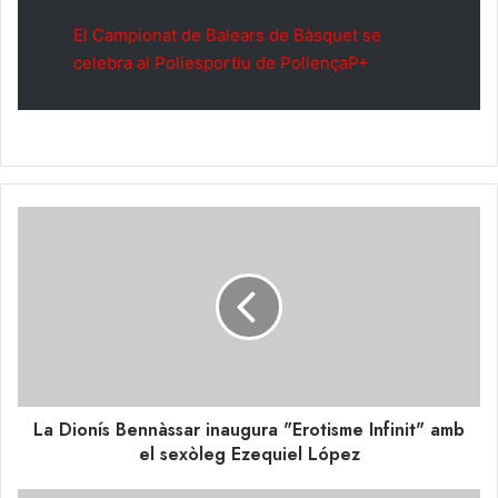
El Campionat de Balears de Bàsquet se
celebra al Poliesportiu de PollençaP+
La
Dionís
Bennàssar
inaugura
"Erotisme
Infinit"
amb
el
sexòleg
La Dionís Bennàssar inaugura "Erotisme Infinit" amb
Ezequiel
López
el sexòleg Ezequiel López