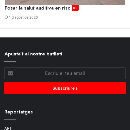
Posar la salut auditiva en risc
p+
4 d'agost de 2026
Apunta’t al nostre butlletí
Escriu
el
teu
email
Reportatges
ART