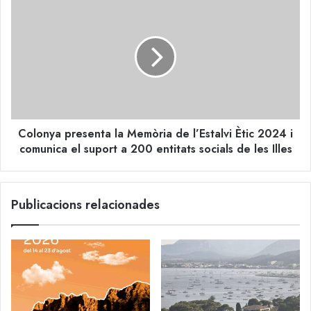
Colonya
presenta
la
Memòria
de
l’Estalvi
Ètic
2024
i
Colonya presenta la Memòria de l’Estalvi Ètic 2024 i
comunica
el
comunica el suport a 200 entitats socials de les Illes
suport
a
200
Publicacions relacionades
entitats
socials
de
les
Illes