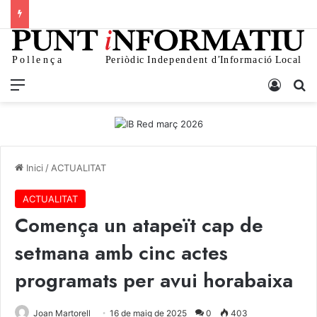
Menu
Iniciar
C
Inici
/
ACTUALITAT
ACTUALITAT
Comença un atapeït cap de
setmana amb cinc actes
programats per avui horabaixa
Joan Martorell
16 de maig de 2025
0
403