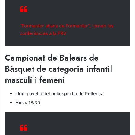
“Formentor abans de Formentor”, tornen les
conferències a la FRV
Campionat de Balears de
Bàsquet de categoria infantil
masculí i femení
Lloc
: pavelló del poliesportiu de Pollença
Hora
: 18:30