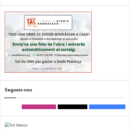
Segueix-nos
2.505
Seguidors
713
Followers
12.678
Seguidors