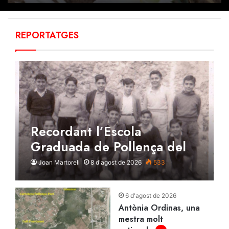
REPORTATGES
Recordant l’Escola
Graduada de Pollença del
1953
Joan Martorell
8 d'agost de 2026
533
p+
6 d'agost de 2026
Antònia Ordinas, una
mestra molt