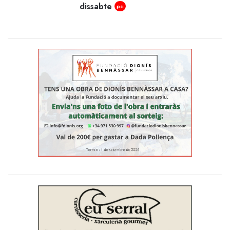
dissabte
p+