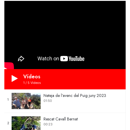
Vídeos
1
/
5
Videos
Neteja de l'avenc del Puig juny 2023
1
01:50
Rescat Cavall Bernat
2
00:23