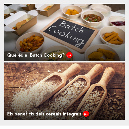
Què és el Batch Cooking?
p+
Els beneficis dels cereals integrals
p+