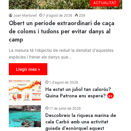
ACTUALITAT
Joan Martorell
7 d'agost de 2026
259
Obert un període extraordinari de caça
de coloms i tudons per evitar danys al
camp
La mesura té l'objectiu de reduir la densitat d'aquestes
espècies i frenar els danys que…
Llegir més »
1 d'agost de 2026
Ha estat un juliol tan calorós?
Quina Patrona ens espera?
p+
17 de juliol de 2026
Descobreix la riquesa marina de
cala Carbó amb una activitat
guiada d’esnòrquel aquest