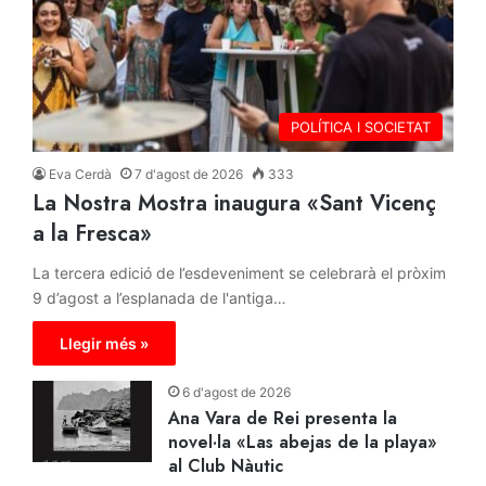
POLÍTICA I SOCIETAT
Eva Cerdà
7 d'agost de 2026
333
La Nostra Mostra inaugura «Sant Vicenç
a la Fresca»
La tercera edició de l’esdeveniment se celebrarà el pròxim
9 d’agost a l’esplanada de l'antiga…
Llegir més »
6 d'agost de 2026
Ana Vara de Rei presenta la
novel·la «Las abejas de la playa»
al Club Nàutic