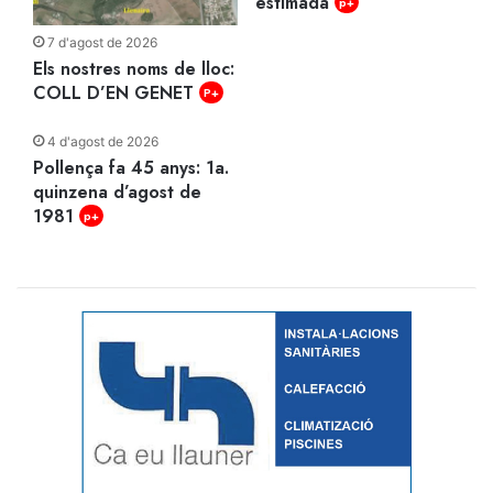
estimada
p+
7 d'agost de 2026
Els nostres noms de lloc:
COLL D’EN GENET
P+
4 d'agost de 2026
Pollença fa 45 anys: 1a.
quinzena d’agost de
1981
p+