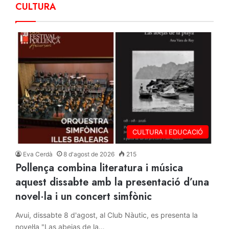
CULTURA
CULTURA I EDUCACIÓ
Eva Cerdà
8 d'agost de 2026
215
Pollença combina literatura i música
aquest dissabte amb la presentació d’una
novel·la i un concert simfònic
Avui, dissabte 8 d'agost, al Club Nàutic, es presenta la
novel·la "Las abejas de la…