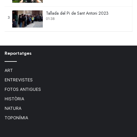
Tallada del Pi de Sant Antoni 2023
3
01:38
Camí de la passió
4
04:14
Reportatges
Llengua amb tàperes
5
02:07
ART
ENTREVISTES
FOTOS ANTIGUES
HISTÒRIA
NATURA
TOPONÍMIA